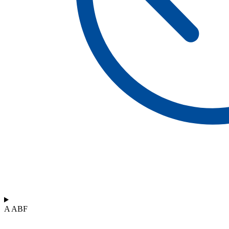
A ABF