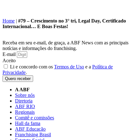
Home
|
#79 – Crescimento no 3° tri, Legal Day, Certificado
Internacional… E Boas Festas!
Receba em seu e-mail, de graça, a ABF News com as principais
notícias e informações do franchising.
E-mail
Aceito
Li e concordo com os
Termos de Uso
e a
Política de
Privacidade
.
Quero receber
A ABF
Sobre nós
Diretoria
ABF RIO
Regionais
Comitê e comissões
Hall da fama
ABF Educação
Franchising Brasil