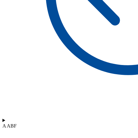
A ABF