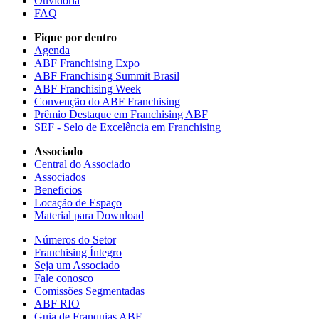
Ouvidoria
FAQ
Fique por dentro
Agenda
ABF Franchising Expo
ABF Franchising Summit Brasil
ABF Franchising Week
Convenção do ABF Franchising
Prêmio Destaque em Franchising ABF
SEF - Selo de Excelência em Franchising
Associado
Central do Associado
Associados
Beneficios
Locação de Espaço
Material para Download
Números do Setor
Franchising Íntegro
Seja um Associado
Fale conosco
Comissões Segmentadas
ABF RIO
Guia de Franquias ABF