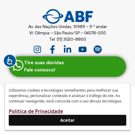
Av. das Nações Unidas, 10989 – 9 º andar
Vl. Olímpia – São Paulo/SP – 04578-000
Tel: (11) 3020-8800
Tire suas dúvidas
Fale conosco!
Utilizamos cookies e tecnologias semelhantes para melhorar sua
experiência, personalizar conteúdo e analisar o tráfego do site. Ao
Anuncie
|
Guia de Franquias ABF
|
Política de privacidade e
continuar navegando, você concorda com o uso dessas tecnologias.
tratamento de dados pessoais
|
Termos de Uso
© 2026 – ABF | Associação Brasileira de Franchising
Política de Privacidade
Desenvolvido por
mufasa
Aceitar