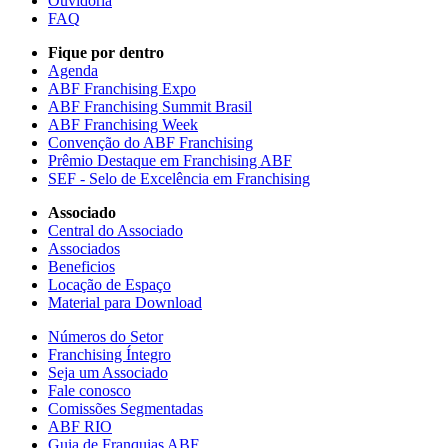
Ouvidoria
FAQ
Fique por dentro
Agenda
ABF Franchising Expo
ABF Franchising Summit Brasil
ABF Franchising Week
Convenção do ABF Franchising
Prêmio Destaque em Franchising ABF
SEF - Selo de Excelência em Franchising
Associado
Central do Associado
Associados
Beneficios
Locação de Espaço
Material para Download
Números do Setor
Franchising Íntegro
Seja um Associado
Fale conosco
Comissões Segmentadas
ABF RIO
Guia de Franquias ABF