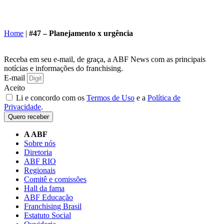
Home
|
#47 – Planejamento x urgência
Receba em seu e-mail, de graça, a ABF News com as principais
notícias e informações do franchising.
E-mail
Aceito
Li e concordo com os
Termos de Uso
e a
Política de
Privacidade
.
Quero receber
A ABF
Sobre nós
Diretoria
ABF RIO
Regionais
Comitê e comissões
Hall da fama
ABF Educação
Franchising Brasil
Estatuto Social