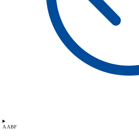
A ABF