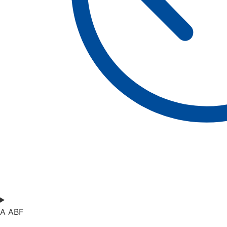
A ABF