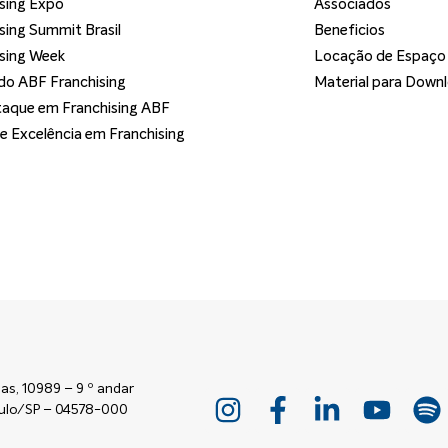
sing Expo
Associados
sing Summit Brasil
Beneficios
sing Week
Locação de Espaço
o ABF Franchising
Material para Down
aque em Franchising ABF
de Excelência em Franchising
as, 10989 – 9 º andar
Paulo/SP – 04578-000