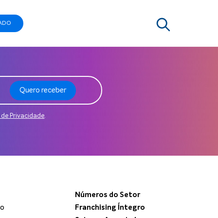
ADO
Quero receber
a de Privacidade
.
Números do Setor
do
Franchising Íntegro