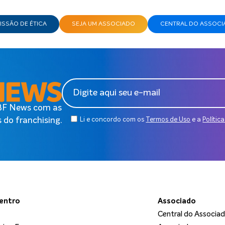
SSÃO DE ÉTICA
SEJA UM ASSOCIADO
CENTRAL DO ASSOCI
ABF News com as
 do franchising.
Li e concordo com os
Termos de Uso
e a
Polític
dentro
Associado
Central do Associa