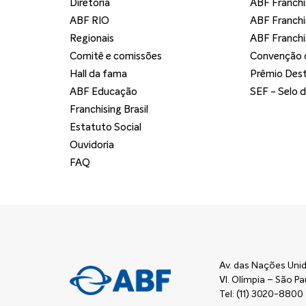
Diretoria
ABF Franchi
ABF RIO
ABF Franchi
Regionais
ABF Franchi
Comitê e comissões
Convenção d
Hall da fama
Prêmio Dest
ABF Educação
SEF - Selo 
Franchising Brasil
Estatuto Social
Ouvidoria
FAQ
Av. das Nações Unid
Vl. Olímpia – São 
Tel: (11) 3020-8800