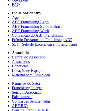
Ouvidoria
FAQ
Fique por dentro
Agenda
ABF Franchising Expo
ABF Franchising Summit Brasil
ABF Franchising Week
Convenção do ABF Franchising
Prêmio Destaque em Franchising ABF
SEF - Selo de Excelência em Franchising
Associado
Central do Associado
Associados
Beneficios
Locação de Espaço
Material para Download
Números do Setor
Franchising Íntegro
Seja um Associado
Fale conosco
Comissões Segmentadas
ABF RIO
Guia de Franquias ABF