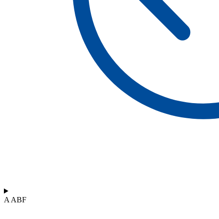
A ABF