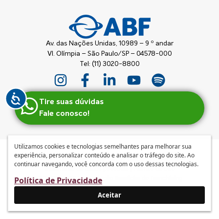
Av. das Nações Unidas, 10989 – 9 º andar
Vl. Olímpia – São Paulo/SP – 04578-000
Tel: (11) 3020-8800
Tire suas dúvidas
Fale conosco!
Utilizamos cookies e tecnologias semelhantes para melhorar sua
experiência, personalizar conteúdo e analisar o tráfego do site. Ao
Anuncie
|
Guia de Franquias ABF
|
Política de privacidade e
continuar navegando, você concorda com o uso dessas tecnologias.
tratamento de dados pessoais
|
Termos de Uso
© 2026 – ABF | Associação Brasileira de Franchising
Política de Privacidade
Desenvolvido por
mufasa
Aceitar