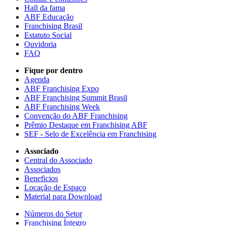
Hall da fama
ABF Educação
Franchising Brasil
Estatuto Social
Ouvidoria
FAQ
Fique por dentro
Agenda
ABF Franchising Expo
ABF Franchising Summit Brasil
ABF Franchising Week
Convenção do ABF Franchising
Prêmio Destaque em Franchising ABF
SEF - Selo de Excelência em Franchising
Associado
Central do Associado
Associados
Beneficios
Locação de Espaço
Material para Download
Números do Setor
Franchising Íntegro