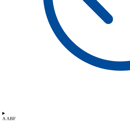
A ABF