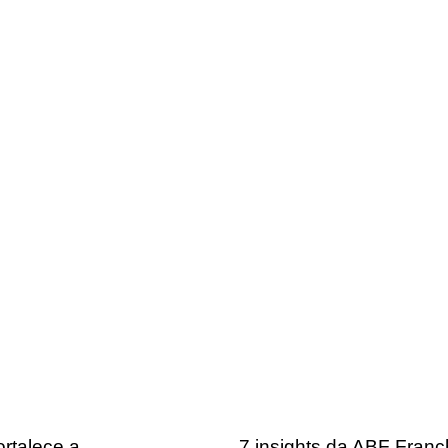
rtalece a
7 insights da ABF Franc