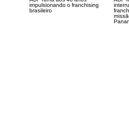
impulsionando o franchising
intern
brasileiro
franch
missã
Panam
Receba em seu e-mail, de graça, a 
principais notícias e informaçõe