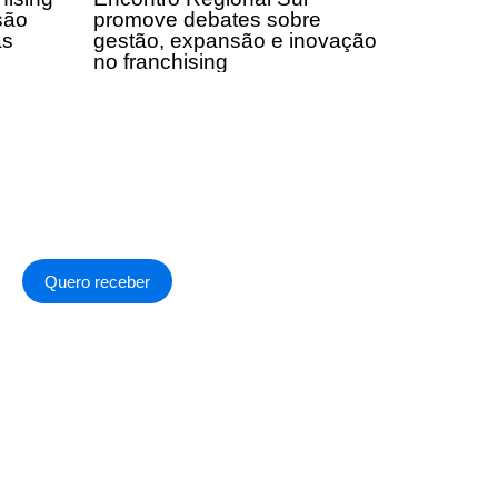
são
promove debates sobre
as
gestão, expansão e inovação
no franchising
Quero receber
a de Privacidade
.