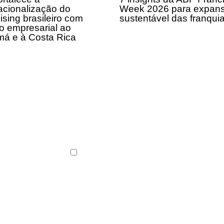
acionalização do
Week 2026 para expan
ising brasileiro com
sustentável das franqui
o empresarial ao
á e à Costa Rica
ABF News com as
s do franchising.
Li e concordo com os
Termos de Uso
e a
Polític