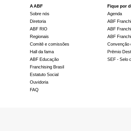
A ABF
Fique por d
Sobre nós
Agenda
Diretoria
ABF Franchi
ABF RIO
ABF Franchi
Regionais
ABF Franch
Comitê e comissões
Convenção 
Hall da fama
Prêmio Des
ABF Educação
SEF - Selo 
Franchising Brasil
Estatuto Social
Ouvidoria
FAQ