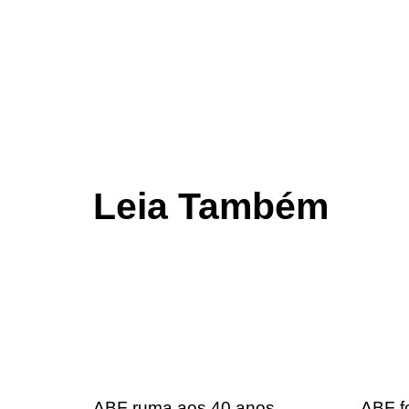
Leia Também
ABF ruma aos 40 anos
ABF fo