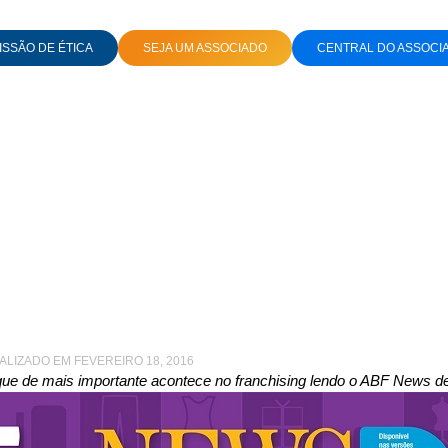
SSÃO DE ÉTICA
SEJA UM ASSOCIADO
CENTRAL DO ASSOCI
QUES DO FRANCHISING
s de agosto traz os d
do franchising
UALIZADO EM FEVEREIRO 18, 2016
que de mais importante acontece no franchising lendo o ABF News d