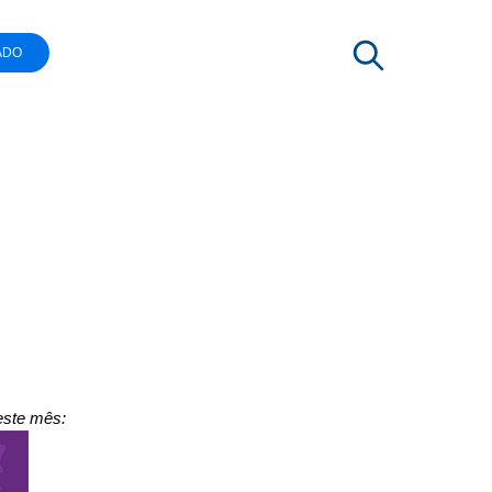
ADO
estaques
este mês: