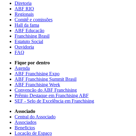
Diretoria
ABF RIO
Regionais
Comitê e comissões
Hall da fama
ABF Educação
Franchising Brasil
Estatuto Social
Ouvidoria
FAQ
Fique por dentro
Agenda
ABF Franchising Expo
ABF Franchising Summit Brasil
ABF Franchising Week
Convenção do ABF Franchising
Prêmio Destaque em Franchising ABF
SEF - Selo de Excelência em Franchising
Associado
Central do Associado
Associados
Beneficios
Locação de Espaço