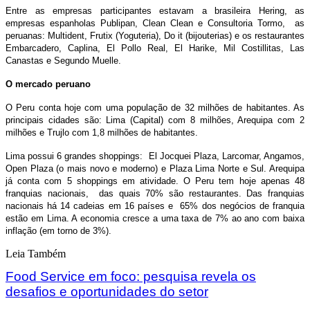
Entre as empresas participantes estavam a brasileira Hering, as
empresas espanholas Publipan, Clean Clean e Consultoria Tormo, as
peruanas: Multident, Frutix (Yoguteria), Do it (bijouterias) e os restaurantes
Embarcadero, Caplina, El Pollo Real, El Harike, Mil Costillitas, Las
Canastas e Segundo Muelle.
O mercado peruano
O Peru conta hoje com uma população de 32 milhões de habitantes. As
principais cidades são: Lima (Capital) com 8 milhões, Arequipa com 2
milhões e Trujlo com 1,8 milhões de habitantes.
Lima possui 6 grandes shoppings: El Jocquei Plaza, Larcomar, Angamos,
Open Plaza (o mais novo e moderno) e Plaza Lima Norte e Sul. Arequipa
já conta com 5 shoppings em atividade. O Peru tem hoje apenas 48
franquias nacionais, das quais 70% são restaurantes. Das franquias
nacionais há 14 cadeias em 16 países e 65% dos negócios de franquia
estão em Lima. A economia cresce a uma taxa de 7% ao ano com baixa
inflação (em torno de 3%).
Leia Também
Food Service em foco: pesquisa revela os
desafios e oportunidades do setor