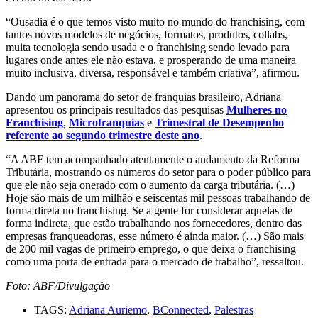
“Ousadia é o que temos visto muito no mundo do franchising, com
tantos novos modelos de negócios, formatos, produtos, collabs,
muita tecnologia sendo usada e o franchising sendo levado para
lugares onde antes ele não estava, e prosperando de uma maneira
muito inclusiva, diversa, responsável e também criativa”, afirmou.
Dando um panorama do setor de franquias brasileiro, Adriana
apresentou os principais resultados das pesquisas
Mulheres no
Franchising
,
Microfranquias
e
Trimestral de Desempenho
referente ao segundo trimestre deste ano
.
“A ABF tem acompanhado atentamente o andamento da Reforma
Tributária, mostrando os números do setor para o poder público para
que ele não seja onerado com o aumento da carga tributária. (…)
Hoje são mais de um milhão e seiscentas mil pessoas trabalhando de
forma direta no franchising. Se a gente for considerar aquelas de
forma indireta, que estão trabalhando nos fornecedores, dentro das
empresas franqueadoras, esse número é ainda maior. (…) São mais
de 200 mil vagas de primeiro emprego, o que deixa o franchising
como uma porta de entrada para o mercado de trabalho”, ressaltou.
Foto: ABF/Divulgação
TAGS:
Adriana Auriemo
,
BConnected
,
Palestras