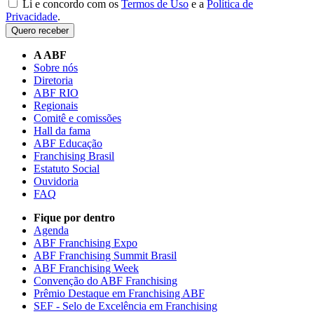
Li e concordo com os
Termos de Uso
e a
Política de
Privacidade
.
Quero receber
A ABF
Sobre nós
Diretoria
ABF RIO
Regionais
Comitê e comissões
Hall da fama
ABF Educação
Franchising Brasil
Estatuto Social
Ouvidoria
FAQ
Fique por dentro
Agenda
ABF Franchising Expo
ABF Franchising Summit Brasil
ABF Franchising Week
Convenção do ABF Franchising
Prêmio Destaque em Franchising ABF
SEF - Selo de Excelência em Franchising