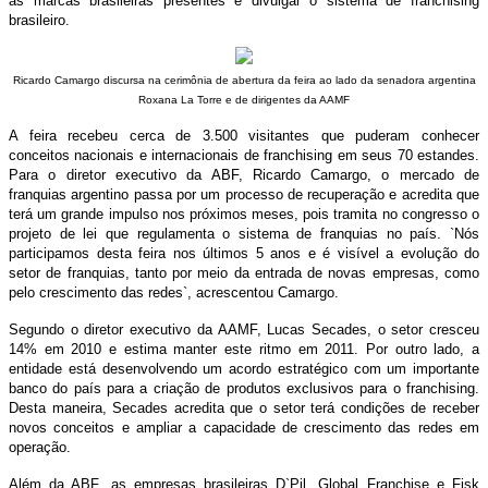
as marcas brasileiras presentes e divulgar o sistema de franchising
brasileiro.
Ricardo Camargo discursa na cerimônia de abertura da feira ao lado da senadora argentina
Roxana La Torre e de dirigentes da AAMF
A feira recebeu cerca de 3.500 visitantes que puderam conhecer
conceitos nacionais e internacionais de franchising em seus 70 estandes.
Para o diretor executivo da ABF, Ricardo Camargo, o mercado de
franquias argentino passa por um processo de recuperação e acredita que
terá um grande impulso nos próximos meses, pois tramita no congresso o
projeto de lei que regulamenta o sistema de franquias no país. `Nós
participamos desta feira nos últimos 5 anos e é visível a evolução do
setor de franquias, tanto por meio da entrada de novas empresas, como
pelo crescimento das redes`, acrescentou Camargo.
Segundo o diretor executivo da AAMF, Lucas Secades, o setor cresceu
14% em 2010 e estima manter este ritmo em 2011. Por outro lado, a
entidade está desenvolvendo um acordo estratégico com um importante
banco do país para a criação de produtos exclusivos para o franchising.
Desta maneira, Secades acredita que o setor terá condições de receber
novos conceitos e ampliar a capacidade de crescimento das redes em
operação.
Além da ABF, as empresas brasileiras D`Pil, Global Franchise e Fisk