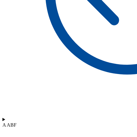
A ABF