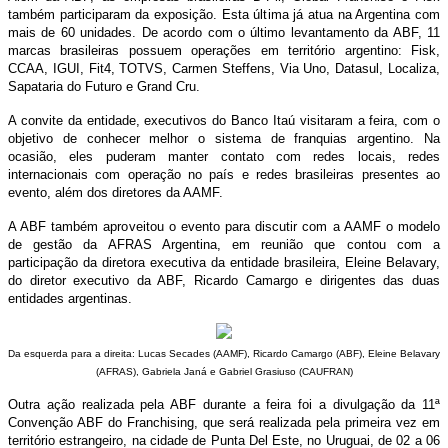
também participaram da exposição. Esta última já atua na Argentina com
mais de 60 unidades. De acordo com o último levantamento da ABF, 11
marcas brasileiras possuem operações em território argentino: Fisk,
CCAA, IGUI, Fit4, TOTVS, Carmen Steffens, Via Uno, Datasul, Localiza,
Sapataria do Futuro e Grand Cru.
A convite da entidade, executivos do Banco Itaú visitaram a feira, com o
objetivo de conhecer melhor o sistema de franquias argentino. Na
ocasião, eles puderam manter contato com redes locais, redes
internacionais com operação no país e redes brasileiras presentes ao
evento, além dos diretores da AAMF.
A ABF também aproveitou o evento para discutir com a AAMF o modelo
de gestão da AFRAS Argentina, em reunião que contou com a
participação da diretora executiva da entidade brasileira, Eleine Belavary,
do diretor executivo da ABF, Ricardo Camargo e dirigentes das duas
entidades argentinas.
Da esquerda para a direita: Lucas Secades (AAMF), Ricardo Camargo (ABF), Eleine Belavary
(AFRAS), Gabriela Janá e Gabriel Grasiuso (CAUFRAN)
Outra ação realizada pela ABF durante a feira foi a divulgação da 11ª
Convenção ABF do Franchising, que será realizada pela primeira vez em
território estrangeiro, na cidade de Punta Del Este, no Uruguai, de 02 a 06