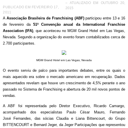
– ATUALIZADO EM OUTUBRO 20,
PUBLICADO EM
FEVEREIRO 17,
2015
2011
A
Associação Brasileira de Franchising (ABF)
participou entre 13 e 16
de fevereiro da
51ª Convenção anual da International Franchise
Association (IFA)
, que aconteceu no MGM Grand Hotel em Las Vegas,
Nevada. Segundo a organização do evento foram contabilizados cerca de
2.700 participantes.
MGM Grand Hotel em Las Vegas, Nevada
O evento serviu de palco para importantes debates, entre os quais o
mais aquecido era sobre o mercado americano em recuperação. Dados
apresentados revelam que houve um crescimento de 4,5% perante o ano
passado no Sistema de Franchising e abertura de 20 mil novos pontos de
vendas.
A ABF foi representada pelo Diretor Executivo, Ricardo Camargo,
acompanhado dos especialistas Paulo César Mauro, Fernando
José Fernandes, das sócias Claudia e Liana Bittencourt, do Grupo
BITTENCOURT e Bernard Jeger, da Jeger Participações que representou