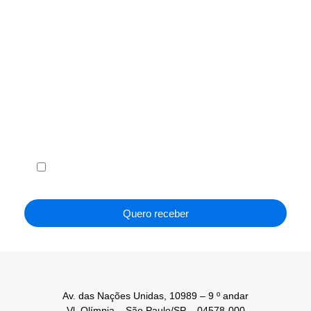
Receba em seu e-mail, de graça, a ABF News
com as principais notícias e informações do
franchising.
Li e concordo com os
Termos de Uso
e a
Política de
Privacidade
.
Quero receber
Av. das Nações Unidas, 10989 – 9 º andar
Vl. Olímpia – São Paulo/SP – 04578-000