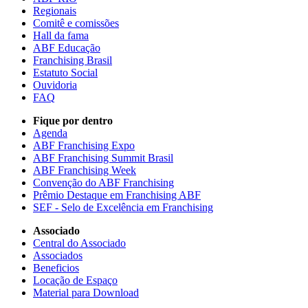
Regionais
Comitê e comissões
Hall da fama
ABF Educação
Franchising Brasil
Estatuto Social
Ouvidoria
FAQ
Fique por dentro
Agenda
ABF Franchising Expo
ABF Franchising Summit Brasil
ABF Franchising Week
Convenção do ABF Franchising
Prêmio Destaque em Franchising ABF
SEF - Selo de Excelência em Franchising
Associado
Central do Associado
Associados
Beneficios
Locação de Espaço
Material para Download