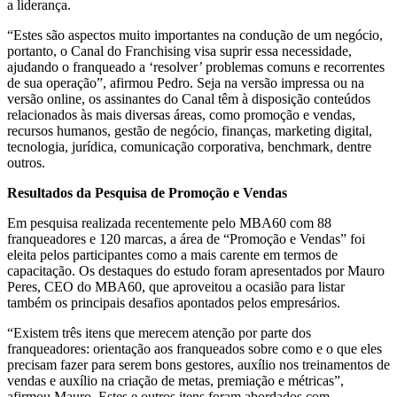
a liderança.
“Estes são aspectos muito importantes na condução de um negócio,
portanto, o Canal do Franchising visa suprir essa necessidade,
ajudando o franqueado a ‘resolver’ problemas comuns e recorrentes
de sua operação”, afirmou Pedro. Seja na versão impressa ou na
versão online, os assinantes do Canal têm à disposição conteúdos
relacionados às mais diversas áreas, como promoção e vendas,
recursos humanos, gestão de negócio, finanças, marketing digital,
tecnologia, jurídica, comunicação corporativa, benchmark, dentre
outros.
Resultados da Pesquisa de Promoção e Vendas
Em pesquisa realizada recentemente pelo MBA60 com 88
franqueadores e 120 marcas, a área de “Promoção e Vendas” foi
eleita pelos participantes como a mais carente em termos de
capacitação. Os destaques do estudo foram apresentados por Mauro
Peres, CEO do MBA60, que aproveitou a ocasião para listar
também os principais desafios apontados pelos empresários.
“Existem três itens que merecem atenção por parte dos
franqueadores: orientação aos franqueados sobre como e o que eles
precisam fazer para serem bons gestores, auxílio nos treinamentos de
vendas e auxílio na criação de metas, premiação e métricas”,
afirmou Mauro. Estes e outros itens foram abordados com