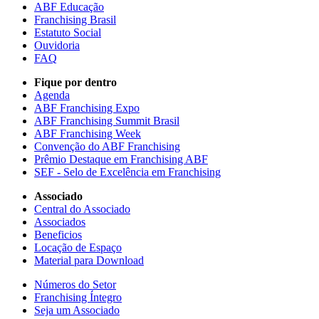
ABF Educação
Franchising Brasil
Estatuto Social
Ouvidoria
FAQ
Fique por dentro
Agenda
ABF Franchising Expo
ABF Franchising Summit Brasil
ABF Franchising Week
Convenção do ABF Franchising
Prêmio Destaque em Franchising ABF
SEF - Selo de Excelência em Franchising
Associado
Central do Associado
Associados
Beneficios
Locação de Espaço
Material para Download
Números do Setor
Franchising Íntegro
Seja um Associado