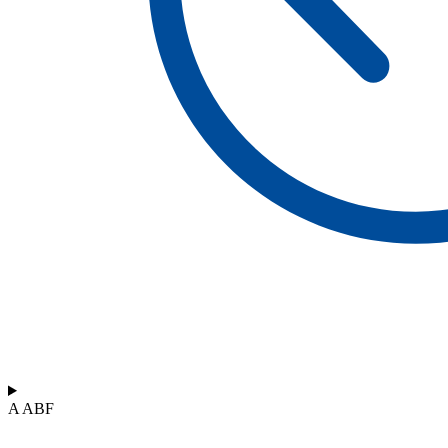
A ABF