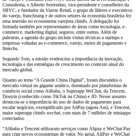
Consultoria, e Alberto Serrentino, vice-presidente e conselheiro da
SBVC, e fundador da Varese Retail, o grupo de líderes e executivos
do varejo, franchising e de outros setores da economia brasileira fez
uma imersão no ecossistema varejista chinês. A delegação foi
formada também por representantes de áreas como tecnologia, e-
commerce, marketing digital, seguros, entre outras. Além de
palestras, a agenda do grupo incluiu visitas técnicas a startups e
empresas voltadas ao e-commerce, varejo, meios de pagamento e
fintechs.
Segundo Tom, a missão evidenciou a importância da inovação,
tecnologia e das estratégias de crescimento no contexto atual do
mercado global.
Quanto ao tema “A Grande China Digital”, foram discutidos o
mercado virtual no gigante asiático, dominado por plataformas de
comércio social como Alibaba, o Superapp WeChat, da Tencent,
Douyin (conhecido como TikTok na China) e JD. Nesse assunto
destacou-se a importância do uso de dados de pagamento para
escalar negócios, exemplificado por AliPay (agora Ant), e Tencent,
maior superapp chinês
wechat
, com mais de 7 milhões de miniapps
conectados.
“Alibaba e Tencent utilizaram serviços como Alipay e WeChat Pay
para criar novos ecossistemas de valor. No geral, AliPay e WeChat