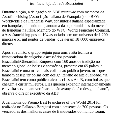
técnica à loja da rede Braccialini
Durante a ação, a delegação da ABF reuniu-se com membros da
Assofranchising (Associação Italiana de Franquias), do BFW
Worldwide e da Franchise Way, consultoria italiana especializada
em franquias, obtendo um panorama das oportunidades do mercado
de franquias na Itália. Membro do WFC (World Franchise Council),
a Assofranchising possui 194 associados em um universo de 1.200
marcas e 51 mil pontos de vendas, que geram 187.000 empregos
diretos.
Após a reunião, o grupo seguiu para uma visita técnica à
franqueadora de calçados e acessórios pessoais
Braccialini/Gherardini. Empresa com 160 anos de tradição no
mercado global de bolsas e acessórios, presente em 65 países, a
Braccialini é uma marca mais voltada ao público jovem, mas que
também deseja ter bolsas com design italiano de alta qualidade. “A
Braccialini tem como público-alvo as classes A e B, com bolsas que
chegam a custar mil euros. Eles querem expandir internacionalmente
e a visita serviu para verificar o quão avançado é o design italiano”,
observa o diretor executivo da ABF.
A cerimônia do Prêmio Best Franchisee of the World 2014 foi
realizada no Pallazzo Borghesi com a presença de 300 pessoas. Os
vencedores dos melhores cases de franqueados do mundo foram: