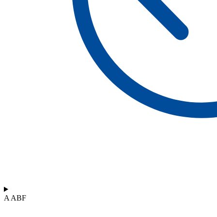
A ABF