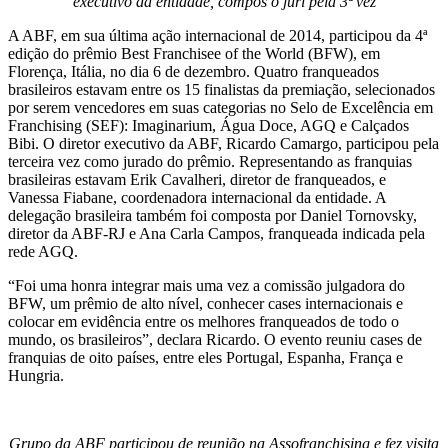
executivo da entidade, compôs o juri pela 3ª vez
A ABF, em sua última ação internacional de 2014, participou da 4ª
edição do prêmio Best Franchisee of the World (BFW), em
Florença, Itália, no dia 6 de dezembro. Quatro franqueados
brasileiros estavam entre os 15 finalistas da premiação, selecionados
por serem vencedores em suas categorias no Selo de Excelência em
Franchising (SEF): Imaginarium, Água Doce, AGQ e Calçados
Bibi. O diretor executivo da ABF, Ricardo Camargo, participou pela
terceira vez como jurado do prêmio. Representando as franquias
brasileiras estavam Erik Cavalheri, diretor de franqueados, e
Vanessa Fiabane, coordenadora internacional da entidade. A
delegação brasileira também foi composta por Daniel Tornovsky,
diretor da ABF-RJ e Ana Carla Campos, franqueada indicada pela
rede AGQ.
“Foi uma honra integrar mais uma vez a comissão julgadora do
BFW, um prêmio de alto nível, conhecer cases internacionais e
colocar em evidência entre os melhores franqueados de todo o
mundo, os brasileiros”, declara Ricardo. O evento reuniu cases de
franquias de oito países, entre eles Portugal, Espanha, França e
Hungria.
Grupo da ABF participou de reunião na Assofranchising e fez visita