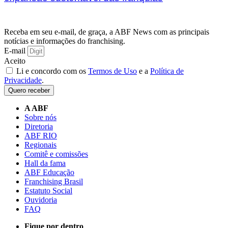
Receba em seu e-mail, de graça, a ABF News com as principais
notícias e informações do franchising.
E-mail
Aceito
Li e concordo com os
Termos de Uso
e a
Política de
Privacidade
.
Quero receber
A ABF
Sobre nós
Diretoria
ABF RIO
Regionais
Comitê e comissões
Hall da fama
ABF Educação
Franchising Brasil
Estatuto Social
Ouvidoria
FAQ
Fique por dentro