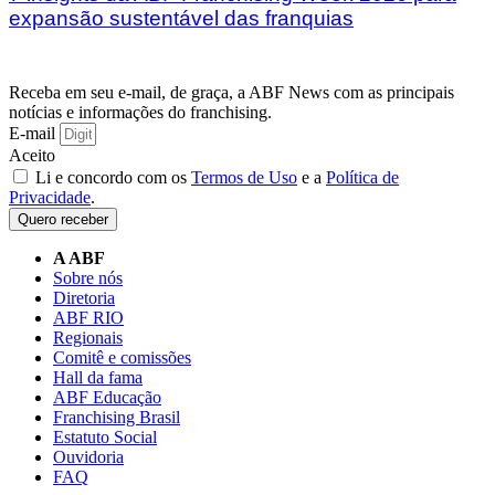
expansão sustentável das franquias
Receba em seu e-mail, de graça, a ABF News com as principais
notícias e informações do franchising.
E-mail
Aceito
Li e concordo com os
Termos de Uso
e a
Política de
Privacidade
.
Quero receber
A ABF
Sobre nós
Diretoria
ABF RIO
Regionais
Comitê e comissões
Hall da fama
ABF Educação
Franchising Brasil
Estatuto Social
Ouvidoria
FAQ