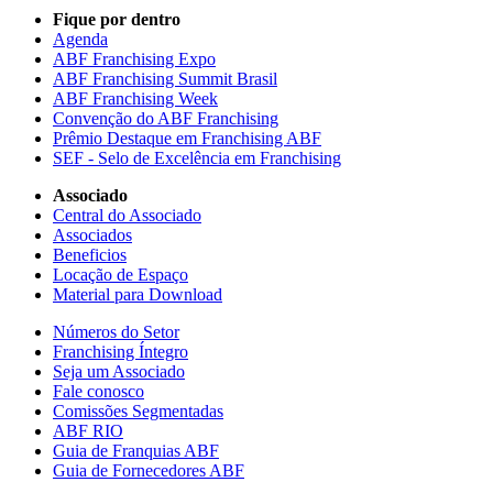
Fique por dentro
Agenda
ABF Franchising Expo
ABF Franchising Summit Brasil
ABF Franchising Week
Convenção do ABF Franchising
Prêmio Destaque em Franchising ABF
SEF - Selo de Excelência em Franchising
Associado
Central do Associado
Associados
Beneficios
Locação de Espaço
Material para Download
Números do Setor
Franchising Íntegro
Seja um Associado
Fale conosco
Comissões Segmentadas
ABF RIO
Guia de Franquias ABF
Guia de Fornecedores ABF