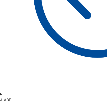
A ABF