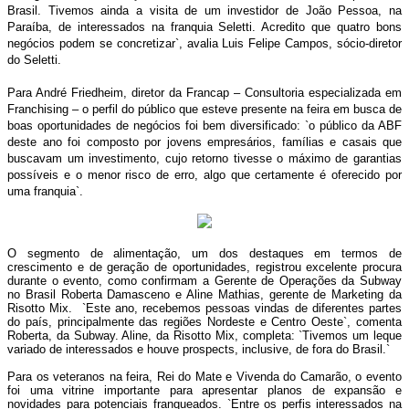
Brasil. Tivemos ainda a visita de um investidor de João Pessoa, na
Paraíba, de interessados na franquia Seletti. Acredito que quatro bons
negócios podem se concretizar`, avalia Luis Felipe Campos, sócio-diretor
do Seletti.
Para André Friedheim, diretor da Francap – Consultoria especializada em
Franchising – o perfil do público que esteve presente na feira em busca de
boas oportunidades de negócios foi bem diversificado: `o público da ABF
deste ano foi composto por jovens empresários, famílias e casais que
buscavam um investimento, cujo retorno tivesse o máximo de garantias
possíveis e o menor risco de erro, algo que certamente é oferecido por
uma franquia`.
O segmento de alimentação, um dos destaques em termos de
crescimento e de geração de oportunidades, registrou excelente procura
durante o evento, como confirmam a Gerente de Operações da Subway
no Brasil Roberta Damasceno e Aline Mathias, gerente de Marketing da
Risotto Mix. `Este ano, recebemos pessoas vindas de diferentes partes
do país, principalmente das regiões Nordeste e Centro Oeste`, comenta
Roberta, da Subway. Aline, da Risotto Mix, completa: `Tivemos um leque
variado de interessados e houve prospects, inclusive, de fora do Brasil.`
Para os veteranos na feira, Rei do Mate e Vivenda do Camarão, o evento
foi uma vitrine importante para apresentar planos de expansão e
novidades para potenciais franqueados. `Entre os perfis interessados na