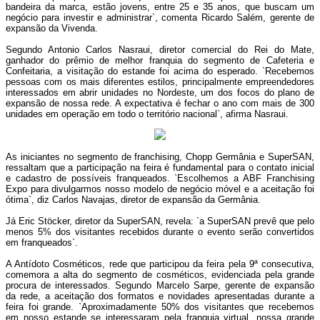
bandeira da marca, estão jovens, entre 25 e 35 anos, que buscam um
negócio para investir e administrar`, comenta Ricardo Salém, gerente de
expansão da Vivenda.
Segundo Antonio Carlos Nasraui, diretor comercial do Rei do Mate,
ganhador do prêmio de melhor franquia do segmento de Cafeteria e
Confeitaria, a visitação do estande foi acima do esperado. `Recebemos
pessoas com os mais diferentes estilos, principalmente empreendedores
interessados em abrir unidades no Nordeste, um dos focos do plano de
expansão de nossa rede. A expectativa é fechar o ano com mais de 300
unidades em operação em todo o território nacional`, afirma Nasraui.
As iniciantes no segmento de franchising, Chopp Germânia e SuperSAN,
ressaltam que a participação na feira é fundamental para o contato inicial
e cadastro de possíveis franqueados. `Escolhemos a ABF Franchising
Expo para divulgarmos nosso modelo de negócio móvel e a aceitação foi
ótima`, diz Carlos Navajas, diretor de expansão da Germânia.
Já Eric Stöcker, diretor da SuperSAN, revela: `a SuperSAN prevê que pelo
menos 5% dos visitantes recebidos durante o evento serão convertidos
em franqueados`.
A Antídoto Cosméticos, rede que participou da feira pela 9ª consecutiva,
comemora a alta do segmento de cosméticos, evidenciada pela grande
procura de interessados. Segundo Marcelo Sarpe, gerente de expansão
da rede, a aceitação dos formatos e novidades apresentadas durante a
feira foi grande. `Aproximadamente 50% dos visitantes que recebemos
em nosso estande se interessaram pela franquia virtual, nossa grande