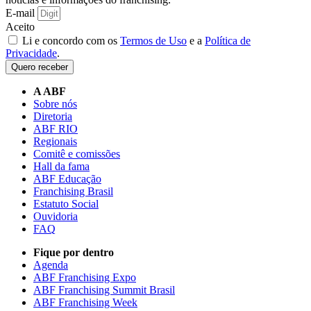
E-mail
Aceito
Li e concordo com os
Termos de Uso
e a
Política de
Privacidade
.
Quero receber
A ABF
Sobre nós
Diretoria
ABF RIO
Regionais
Comitê e comissões
Hall da fama
ABF Educação
Franchising Brasil
Estatuto Social
Ouvidoria
FAQ
Fique por dentro
Agenda
ABF Franchising Expo
ABF Franchising Summit Brasil
ABF Franchising Week