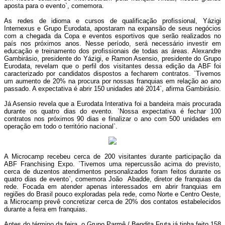
aposta para o evento`, comemora.
As redes de idioma e cursos de qualificação profissional, Yázigi
Internexus e Grupo Eurodata, apostaram na expansão de seus negócios
com a chegada da Copa e eventos esportivos que serão realizados no
país nos próximos anos. Nesse período, será necessário investir em
educação e treinamento dos profissionais de todas as áreas. Alexandre
Gambirásio, presidente do Yázigi, e Ramon Asensio, presidente do Grupo
Eurodata, revelam que o perfil dos visitantes dessa edição da ABF foi
caracterizado por candidatos dispostos a fecharem contratos. `Tivemos
um aumento de 20% na procura por nossas franquias em relação ao ano
passado. A expectativa é abrir 150 unidades até 2014`, afirma Gambirásio.
Já Asensio revela que a Eurodata Interativa foi a bandeira mais procurada
durante os quatro dias do evento. `Nossa expectativa é fechar 100
contratos nos próximos 90 dias e finalizar o ano com 500 unidades em
operação em todo o território nacional`.
A Microcamp recebeu cerca de 200 visitantes durante participação da
ABF Franchising Expo. `Tivemos uma repercussão acima do previsto,
cerca de duzentos atendimentos personalizados foram feitos durante os
quatro dias de evento`, comemora João Abadde, diretor de franquias da
rede. Focada em atender apenas interessados em abrir franquias em
regiões do Brasil pouco exploradas pela rede, como Norte e Centro Oeste,
a Microcamp prevê concretizar cerca de 20% dos contatos estabelecidos
durante a feira em franquias.
Antes do término da feira, o Grupo Parmê / Bendita Fruta já tinha feito 158