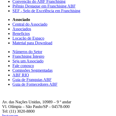
Convenção do ABF Franchising
Prêmio Destaque em Franchising ABF
SEF - Selo de Excelência em Franchising
Associado
Central do Associado
Associados
Beneficios
Locação de Espaço
Material para Download
Números do Setor
Franchising Íntegro
Seja um Associado
Fale conosco
Comissões Segmentadas
ABF RIO
Guia de Franquias ABF
Guia de Fornecedores ABF
Av. das Nações Unidas, 10989 – 9 º andar
Vl. Olímpia – São Paulo/SP – 04578-000
Tel: (11) 3020-8800
Instagram