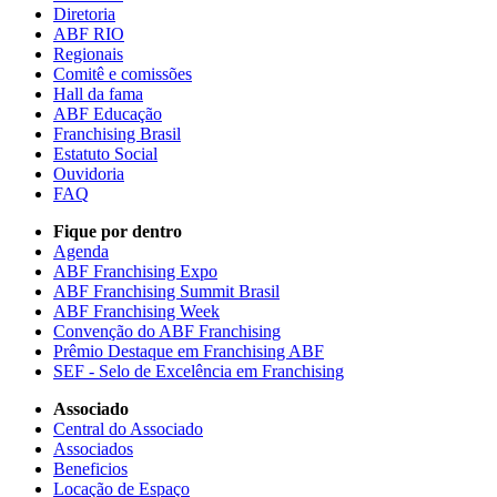
Diretoria
ABF RIO
Regionais
Comitê e comissões
Hall da fama
ABF Educação
Franchising Brasil
Estatuto Social
Ouvidoria
FAQ
Fique por dentro
Agenda
ABF Franchising Expo
ABF Franchising Summit Brasil
ABF Franchising Week
Convenção do ABF Franchising
Prêmio Destaque em Franchising ABF
SEF - Selo de Excelência em Franchising
Associado
Central do Associado
Associados
Beneficios
Locação de Espaço