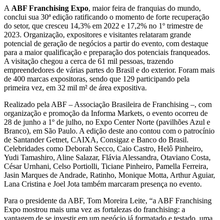
A
ABF Franchising Expo
, maior feira de franquias do mundo,
conclui sua 30ª edição ratificando o momento de forte recuperação
do setor, que cresceu 14,3% em 2022 e 17,2% no 1º trimestre de
2023. Organização, expositores e visitantes relataram grande
potencial de geração de negócios a partir do evento, com destaque
para a maior qualificação e preparação dos potenciais franqueados.
A visitação chegou a cerca de 61 mil pessoas, trazendo
empreendedores de várias partes do Brasil e do exterior. Foram mais
de 400 marcas expositoras, sendo que 129 participando pela
primeira vez, em 32 mil m² de área expositiva.
Realizado pela ABF – Associação Brasileira de Franchising –, com
organização e promoção da Informa Markets, o evento ocorreu de
28 de junho a 1º de julho, no Expo Center Norte (pavilhões Azul e
Branco), em São Paulo. A edição deste ano contou com o patrocínio
de Santander Getnet, CAIXA, Consigaz e Banco do Brasil.
Celebridades como Deborah Secco, Caio Castro, Helô Pinheiro,
Yudi Tamashiro, Aline Salazar, Flávia Alessandra, Otaviano Costa,
César Urnhani, Celso Portiolli, Ticiane Pinheiro, Pamella Ferreira,
Jasin Marques de Andrade, Ratinho, Monique Motta, Arthur Aguiar,
Lana Cristina e Joel Jota também marcaram presença no evento.
Para o presidente da ABF, Tom Moreira Leite, “a ABF Franchising
Expo mostrou mais uma vez as fortalezas do franchising: a
vantagem de se investir em um negócio já formatado e testado, uma