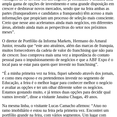
ampla gama de opções de investimento e uma grande disposição em
crescer e desbravar novos mercados, sendo que na feira ambas as
partes (franqueadores e candidatos a franqueado) têm acesso a mais
informações que propiciam um processo de seleção mais consciente.
Creio que nesse ano aceleramos ainda mais negócios, em diferentes
áreas, abrindo ainda mais as perspectivas do setor nos próximos
meses”.
O diretor de Portfólio da Informa Markets, Hermano do Amaral
Junior, ressalta que “este ano atraímos, além das marcas de franquia,
muitos fornecedores da cadeia de valor do franchising que não para
de crescer. Isso comprova mais uma vez a importância do contato
pessoal para o impulsionamento de negócios e que a ABF Expo é o
local para se estar para quem quer investir no franchising”.
“É a minha primeira vez na feira, fiquei sabendo através dos jornais,
e como meu esposo e eu pretendemos investir no segmento de
Educação, a feira é o melhor lugar para conhecer melhor o negócio
e avaliar as opções e ter um olhar diferente sobre os negócios.
Estamos gostando muito, e já temos duas opções para decidir qual
vamos investir”, disse a visitante Janaina Chagas, 49 anos.
Na mesma linha, o visitante Lucas Camacho afirmou: “Atuo no
ramo imobiliário e estou na feira pela primeira vez. Encontrei um
portfólio grande na feira, com vários segmentos. Um lugar com