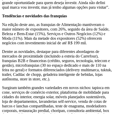
grande oportunidade para quem deseja investir. Ainda não defini
qual marca vou investir, mas já tenho algumas opções para visitar”.
Tendências e novidades das franquias
Na edição deste ano, as franquias de Alimentação mantiveram o
maior número de expositores, com 26%, seguido da área de Saúde,
Beleza e Bem-Estar (15%), Serviços e Outros Negócios (12%) e
Moda (11%). Mais da metade dos expositores (52%) oferecem
negócios com investimento inicial de até R$ 199 mil.
Dentre as novidades, destaque para diferentes abordagens de
mercados de proximidade (incluindo a estreia do Carrefour),
franquias B2B e financeiras (crédito, seguros, tecnologia, telecom e
gestão), microfranquias (30 no espaço dedicado e mais de 110 na
feira no geral) e formatos diferenciados (delivery multimarca, tuktuk,
trailer, Cadilac de chopp, geladeira inteligente de bebidas, lojas
autônoma, store in store, etc.).
Surgiram também grandes variedades em novos nichos: tapioca em
cone, serviços de comércio exterior, plataforma de mobilidade para
cidades do interior, energia solar, móveis planejados sustentáveis,
loja de departamentos, lavanderias self-service, venda de cotas de
barcos e lanchas compartilhadas, teste de enagrama, modeladores
corporais, restauração predial, choripan, consultoria ambiental, box