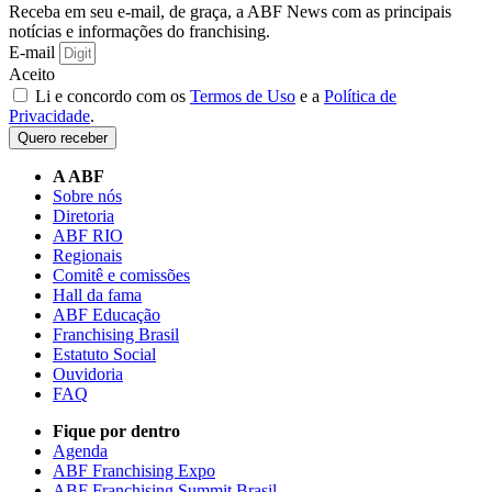
Receba em seu e-mail, de graça, a ABF News com as principais
notícias e informações do franchising.
E-mail
Aceito
Li e concordo com os
Termos de Uso
e a
Política de
Privacidade
.
Quero receber
A ABF
Sobre nós
Diretoria
ABF RIO
Regionais
Comitê e comissões
Hall da fama
ABF Educação
Franchising Brasil
Estatuto Social
Ouvidoria
FAQ
Fique por dentro
Agenda
ABF Franchising Expo
ABF Franchising Summit Brasil