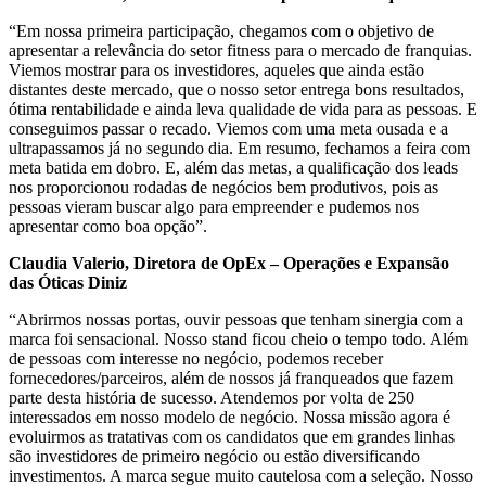
“Em nossa primeira participação, chegamos com o objetivo de
apresentar a relevância do setor fitness para o mercado de franquias.
Viemos mostrar para os investidores, aqueles que ainda estão
distantes deste mercado, que o nosso setor entrega bons resultados,
ótima rentabilidade e ainda leva qualidade de vida para as pessoas. E
conseguimos passar o recado. Viemos com uma meta ousada e a
ultrapassamos já no segundo dia. Em resumo, fechamos a feira com
meta batida em dobro. E, além das metas, a qualificação dos leads
nos proporcionou rodadas de negócios bem produtivos, pois as
pessoas vieram buscar algo para empreender e pudemos nos
apresentar como boa opção”.
Claudia Valerio, Diretora de OpEx – Operações e Expansão
das Óticas Diniz
“Abrirmos nossas portas, ouvir pessoas que tenham sinergia com a
marca foi sensacional. Nosso stand ficou cheio o tempo todo. Além
de pessoas com interesse no negócio, podemos receber
fornecedores/parceiros, além de nossos já franqueados que fazem
parte desta história de sucesso. Atendemos por volta de 250
interessados em nosso modelo de negócio. Nossa missão agora é
evoluirmos as tratativas com os candidatos que em grandes linhas
são investidores de primeiro negócio ou estão diversificando
investimentos. A marca segue muito cautelosa com a seleção. Nosso