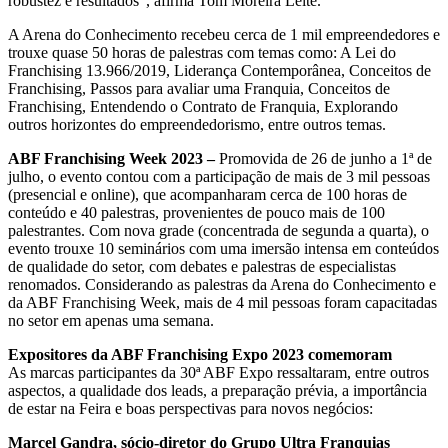
robustez e resultados”, afirma Tom Moreira Leite.
A Arena do Conhecimento recebeu cerca de 1 mil empreendedores e
trouxe quase 50 horas de palestras com temas como: A Lei do
Franchising 13.966/2019, Liderança Contemporânea, Conceitos de
Franchising, Passos para avaliar uma Franquia, Conceitos de
Franchising, Entendendo o Contrato de Franquia, Explorando
outros horizontes do empreendedorismo, entre outros temas.
ABF Franchising Week 2023 –
Promovida de 26 de junho a 1ª de
julho, o evento contou com a participação de mais de 3 mil pessoas
(presencial e online), que acompanharam cerca de 100 horas de
conteúdo e 40 palestras, provenientes de pouco mais de 100
palestrantes. Com nova grade (concentrada de segunda a quarta), o
evento trouxe 10 seminários com uma imersão intensa em conteúdos
de qualidade do setor, com debates e palestras de especialistas
renomados. Considerando as palestras da Arena do Conhecimento e
da ABF Franchising Week, mais de 4 mil pessoas foram capacitadas
no setor em apenas uma semana.
Expositores da ABF Franchising Expo 2023 comemoram
As marcas participantes da 30ª ABF Expo ressaltaram, entre outros
aspectos, a qualidade dos leads, a preparação prévia, a importância
de estar na Feira e boas perspectivas para novos negócios:
Marcel Gandra, sócio-diretor do Grupo Ultra Franquias