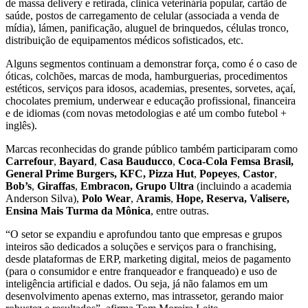
de massa delivery e retirada, clinica veterinária popular, cartão de
saúde, postos de carregamento de celular (associada a venda de
mídia), lámen, panificação, aluguel de brinquedos, células tronco,
distribuição de equipamentos médicos sofisticados, etc.
Alguns segmentos continuam a demonstrar força, como é o caso de
óticas, colchões, marcas de moda, hamburguerias, procedimentos
estéticos, serviços para idosos, academias, presentes, sorvetes, açaí,
chocolates premium, underwear e educação profissional, financeira
e de idiomas (com novas metodologias e até um combo futebol +
inglês).
Marcas reconhecidas do grande público também participaram como
Carrefour
,
Bayard
,
Casa Bauducco
,
Coca-Cola Femsa Brasil,
General Prime Burgers, KFC, Pizza Hut
,
Popeyes
,
Castor
,
Bob’s
,
Giraffas
,
Embracon,
Grupo Ultra
(incluindo a academia
Anderson Silva),
Polo Wear
,
Aramis
,
Hope, Reserva, Valisere,
Ensina Mais Turma da Mônica
, entre outras.
“O setor se expandiu e aprofundou tanto que empresas e grupos
inteiros são dedicados a soluções e serviços para o franchising,
desde plataformas de ERP, marketing digital, meios de pagamento
(para o consumidor e entre franqueador e franqueado) e uso de
inteligência artificial e dados. Ou seja, já não falamos em um
desenvolvimento apenas externo, mas intrassetor, gerando maior