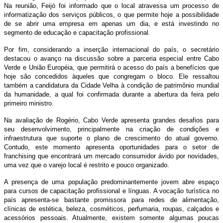
Na reunião, Feijó foi informado que o local atravessa um processo de
informatização dos serviços públicos, o que permite hoje a possibilidade
de se abrir uma empresa em apenas um dia, e está investindo no
segmento de educação e capacitação profissional.
Por fim, considerando a inserção internacional do país, o secretário
destacou o avanço na discussão sobre a parceria especial entre Cabo
Verde e União Européia, que permitirá o acesso do país a benefícios que
hoje são concedidos àqueles que congregam o bloco. Ele ressaltou
também a candidatura da Cidade Velha à condição de patrimônio mundial
da humanidade, a qual foi confirmada durante a abertura da feira pelo
primeiro ministro.
Na avaliação de Rogério, Cabo Verde apresenta grandes desafios para
seu desenvolvimento, principalmente na criação de condições e
infraestrutura que suporte o plano de crescimento do atual governo.
Contudo, este momento apresenta oportunidades para o setor de
franchising que encontrará um mercado consumidor ávido por novidades,
uma vez que o varejo local é restrito e pouco organizado.
A presença de uma população predominantemente jovem abre espaço
para cursos de capacitação profissional e línguas. A vocação turística no
país apresenta-se bastante promissora para redes de alimentação,
clínicas de estética, beleza, cosméticos, perfumaria, roupas, calçados e
acessórios pessoais. Atualmente, existem somente algumas poucas