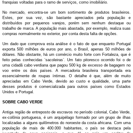
franquias voltadas para o ramo de serviços, como imobiliário.
No mercado, encontra-se um bom sortimento de produtos brasileiros.
Estes, por sua vez, são bastante apreciados pela população e
distribuídos por pequenos varejos, porém sem nenhum destaque ou
trabalho de marca. A população mais abastada, por exemplo, realiza suas
compras normalmente no exterior, por conta desta falta de opções.
Um dado que comprova esta análise é o fato de que enquanto Portugal
exporta 500 milhões de euros por ano, o Brasil, apenas 50 milhões de
dólares. Não obstante, há um comércio muito forte com Fortaleza, que é
feito pelas conhecidas `sacoleiras`. Um fato pitoresco ocorrido foi o de
uma cidadã cabo verdiana que pagou 500 kg de excesso de bagagem no
voo entre os dois países. A mercadoria brasileira transportada era
essencialmente de roupas íntimas. O detalhe é que, além de muito
apreciadas em Cabo Verde, devido ao custo e qualidade, uma parte
desses produtos é comercializada para outros países como Estados
Unidos e Portugal.
SOBRE CABO VERDE
Antiga região de entreposto de escravos no período colonial, Cabo Verde,
ex-colônia portuguesa, é um arquipélago formado por um grupo de ilhas
localizadas a alguns quilômetros do noroeste da costa africana. Com uma
população de mais de 400.000 habitantes, o país se destaca pela