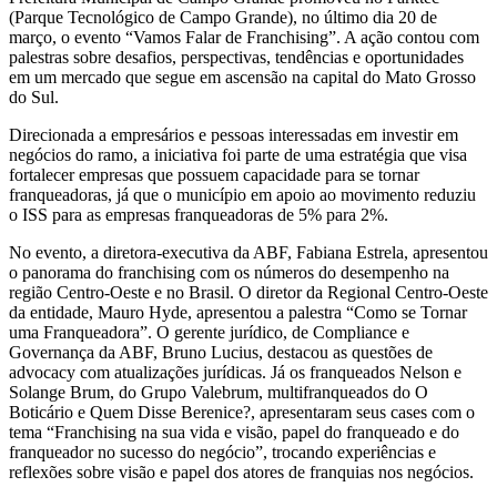
(Parque Tecnológico de Campo Grande), no último dia 20 de
março, o evento “Vamos Falar de Franchising”. A ação contou com
palestras sobre desafios, perspectivas, tendências e oportunidades
em um mercado que segue em ascensão na capital do Mato Grosso
do Sul.
Direcionada a empresários e pessoas interessadas em investir em
negócios do ramo, a iniciativa foi parte de uma estratégia que visa
fortalecer empresas que possuem capacidade para se tornar
franqueadoras, já que o município em apoio ao movimento reduziu
o ISS para as empresas franqueadoras de 5% para 2%.
No evento, a diretora-executiva da ABF, Fabiana Estrela, apresentou
o panorama do franchising com os números do desempenho na
região Centro-Oeste e no Brasil. O diretor da Regional Centro-Oeste
da entidade, Mauro Hyde, apresentou a palestra “Como se Tornar
uma Franqueadora”. O gerente jurídico, de Compliance e
Governança da ABF, Bruno Lucius, destacou as questões de
advocacy com atualizações jurídicas. Já os franqueados Nelson e
Solange Brum, do Grupo Valebrum, multifranqueados do O
Boticário e Quem Disse Berenice?, apresentaram seus cases com o
tema “Franchising na sua vida e visão, papel do franqueado e do
franqueador no sucesso do negócio”, trocando experiências e
reflexões sobre visão e papel dos atores de franquias nos negócios.