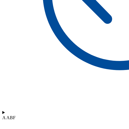
A ABF