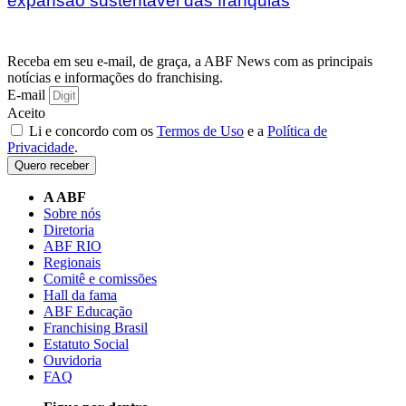
expansão sustentável das franquias
Receba em seu e-mail, de graça, a ABF News com as principais
notícias e informações do franchising.
E-mail
Aceito
Li e concordo com os
Termos de Uso
e a
Política de
Privacidade
.
Quero receber
A ABF
Sobre nós
Diretoria
ABF RIO
Regionais
Comitê e comissões
Hall da fama
ABF Educação
Franchising Brasil
Estatuto Social
Ouvidoria
FAQ