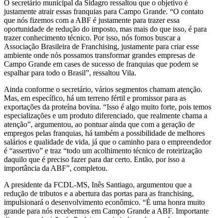
O secretário municipal da Sidagro ressaltou que o objetivo é
justamente atrair essas franquias para Campo Grande. “O contato
que nós fizemos com a ABF é justamente para trazer essa
oportunidade de redução do imposto, mas mais do que isso, é para
trazer conhecimento técnico. Por isso, nós fomos buscar a
Associação Brasileira de Franchising, justamente para criar esse
ambiente onde nós possamos transformar grandes empresas de
Campo Grande em cases de sucesso de franquias que podem se
espalhar para todo o Brasil”, ressaltou Vila.
Ainda conforme o secretário, vários segmentos chamam atenção.
Mas, em específico, há um terreno fértil e promissor para as
exportações da proteína bovina. “Isso é algo muito forte, pois temos
especializações e um produto diferenciado, que realmente chama a
atenção”, argumentou, ao pontuar ainda que com a geração de
empregos pelas franquias, há também a possibilidade de melhores
salários e qualidade de vida, já que o caminho para o empreendedor
é “assertivo” e traz “todo um acolhimento técnico de roteirização
daquilo que é preciso fazer para dar certo. Então, por isso a
importância da ABF”, completou.
A presidente da FCDL-MS, Inês Santiago, argumentou que a
redução de tributos e a abertura das portas para as franchising,
impulsionará o desenvolvimento econômico. “É uma honra muito
grande para nós recebermos em Campo Grande a ABF. Importante