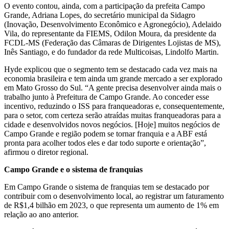
O evento contou, ainda, com a participação da prefeita Campo
Grande, Adriana Lopes, do secretário municipal da Sidagro
(Inovação, Desenvolvimento Econômico e Agronegócio), Adelaido
Vila, do representante da FIEMS, Odilon Moura, da presidente da
FCDL-MS (Federação das Câmaras de Dirigentes Lojistas de MS),
Inês Santiago, e do fundador da rede Multicoisas, Lindolfo Martin.
Hyde explicou que o segmento tem se destacado cada vez mais na
economia brasileira e tem ainda um grande mercado a ser explorado
em Mato Grosso do Sul. “A gente precisa desenvolver ainda mais o
trabalho junto à Prefeitura de Campo Grande. Ao conceder esse
incentivo, reduzindo o ISS para franqueadoras e, consequentemente,
para o setor, com certeza serão atraídas muitas franqueadoras para a
cidade e desenvolvidos novos negócios. [Hoje] muitos negócios de
Campo Grande e região podem se tornar franquia e a ABF está
pronta para acolher todos eles e dar todo suporte e orientação”,
afirmou o diretor regional.
Campo Grande e o sistema de franquias
Em Campo Grande o sistema de franquias tem se destacado por
contribuir com o desenvolvimento local, ao registrar um faturamento
de R$1,4 bilhão em 2023, o que representa um aumento de 1% em
relação ao ano anterior.