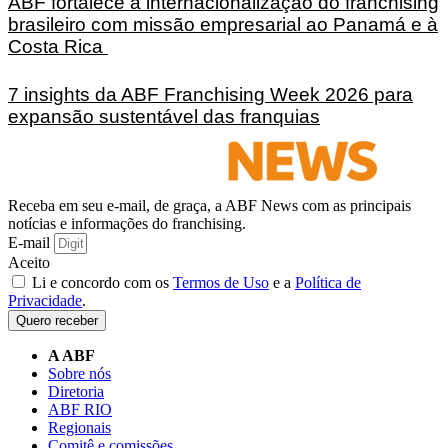
ABF fortalece a internacionalização do franchising
brasileiro com missão empresarial ao Panamá e à
Costa Rica
7 insights da ABF Franchising Week 2026 para
expansão sustentável das franquias
Receba em seu e-mail, de graça, a ABF News com as principais
notícias e informações do franchising.
E-mail
Aceito
Li e concordo com os
Termos de Uso
e a
Política de
Privacidade
.
Quero receber
A ABF
Sobre nós
Diretoria
ABF RIO
Regionais
Comitê e comissões