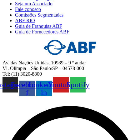
Seja um Associado
Fale conosco
Comissões Segmentadas
ABF RIO
Guia de Franquias ABF
Guia de Fornecedores ABF
Av. das Nações Unidas, 10989 – 9 º andar
Vl. Olímpia – São Paulo/SP – 04578-000
Tel: (11) 3020-8800
nstagram
Facebook-
Linkedin-
Youtube
Spotify
f
in