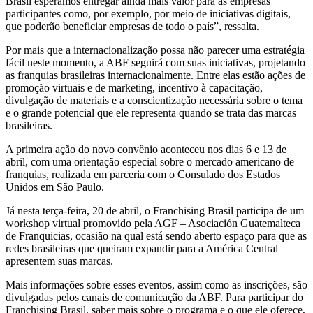
Brasil esperamos entregar ainda mais valor para as empresas
participantes como, por exemplo, por meio de iniciativas digitais,
que poderão beneficiar empresas de todo o país”, ressalta.
Por mais que a internacionalização possa não parecer uma estratégia
fácil neste momento, a ABF seguirá com suas iniciativas, projetando
as franquias brasileiras internacionalmente. Entre elas estão ações de
promoção virtuais e de marketing, incentivo à capacitação,
divulgação de materiais e a conscientização necessária sobre o tema
e o grande potencial que ele representa quando se trata das marcas
brasileiras.
A primeira ação do novo convênio aconteceu nos dias 6 e 13 de
abril, com uma orientação especial sobre o mercado americano de
franquias, realizada em parceria com o Consulado dos Estados
Unidos em São Paulo.
Já nesta terça-feira, 20 de abril, o Franchising Brasil participa de um
workshop virtual promovido pela AGF – Asociación Guatemalteca
de Franquicias, ocasião na qual está sendo aberto espaço para que as
redes brasileiras que queiram expandir para a América Central
apresentem suas marcas.
Mais informações sobre esses eventos, assim como as inscrições, são
divulgadas pelos canais de comunicação da ABF. Para participar do
Franchising Brasil, saber mais sobre o programa e o que ele oferece,