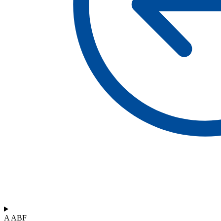
A ABF