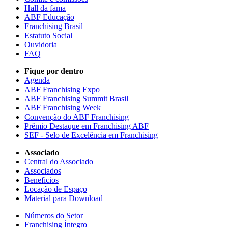
Hall da fama
ABF Educação
Franchising Brasil
Estatuto Social
Ouvidoria
FAQ
Fique por dentro
Agenda
ABF Franchising Expo
ABF Franchising Summit Brasil
ABF Franchising Week
Convenção do ABF Franchising
Prêmio Destaque em Franchising ABF
SEF - Selo de Excelência em Franchising
Associado
Central do Associado
Associados
Beneficios
Locação de Espaço
Material para Download
Números do Setor
Franchising Íntegro