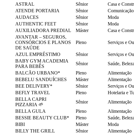
ASTRAL
Sênior
Casa e Const
ATENDE PORTARIA
Sênior
Comunicação, 
AUDACES
Sênior
Moda
AUTHENTIC FEET
Sênior
Moda
AUXILIADORA PREDIAL
Máster
Casa e Const
AVANTAR – SEGUROS,
CONSÓRCIOS E PLANOS
Pleno
Serviços e O
DE SAÚDE
AZUL EMPRÉSTIMO
Sênior
Serviços e O
BABY GYM ACADEMIA
Sênior
Saúde, Belez
PARA BEBÊS
BALCÃO URBANO*
Pleno
Alimentação
BEBELU SANDUÍCHES
Máster
Alimentação
BEE DELIVERY*
Sênior
Serviços e O
BEFLY TRAVEL
Pleno
Hotelaria e 
BELLA CAPRI
Sênior
Alimentação
PIZZARIA 🌱
BELLA GULA
Pleno
Alimentação
BESSIE BEAUTY CLUB*
Pleno
Saúde, Belez
BIBI
Máster
Moda
BILLY THE GRILL
Sênior
Alimentação