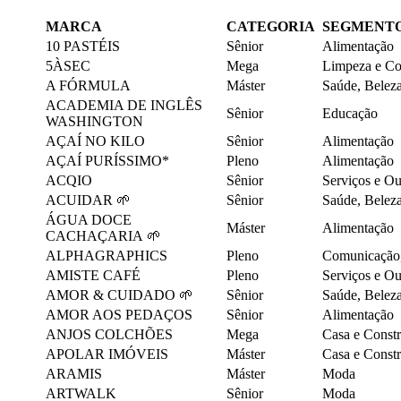
MARCA
CATEGORIA
SEGMENT
10 PASTÉIS
Sênior
Alimentação
5ÀSEC
Mega
Limpeza e C
A FÓRMULA
Máster
Saúde, Belez
ACADEMIA DE INGLÊS
Sênior
Educação
WASHINGTON
AÇAÍ NO KILO
Sênior
Alimentação
AÇAÍ PURÍSSIMO*
Pleno
Alimentação
ACQIO
Sênior
Serviços e O
ACUIDAR 🌱
Sênior
Saúde, Belez
ÁGUA DOCE
Máster
Alimentação
CACHAÇARIA 🌱
ALPHAGRAPHICS
Pleno
Comunicação, 
AMISTE CAFÉ
Pleno
Serviços e O
AMOR & CUIDADO 🌱
Sênior
Saúde, Belez
AMOR AOS PEDAÇOS
Sênior
Alimentação
ANJOS COLCHÕES
Mega
Casa e Const
APOLAR IMÓVEIS
Máster
Casa e Const
ARAMIS
Máster
Moda
ARTWALK
Sênior
Moda