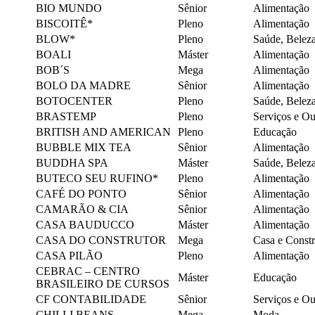
BIO MUNDO
Sênior
Alimentação
BISCOITÊ*
Pleno
Alimentação
BLOW*
Pleno
Saúde, Belez
BOALI
Máster
Alimentação
BOB´S
Mega
Alimentação
BOLO DA MADRE
Sênior
Alimentação
BOTOCENTER
Pleno
Saúde, Belez
BRASTEMP
Pleno
Serviços e O
BRITISH AND AMERICAN
Pleno
Educação
BUBBLE MIX TEA
Sênior
Alimentação
BUDDHA SPA
Máster
Saúde, Belez
BUTECO SEU RUFINO*
Pleno
Alimentação
CAFÉ DO PONTO
Sênior
Alimentação
CAMARÃO & CIA
Sênior
Alimentação
CASA BAUDUCCO
Máster
Alimentação
CASA DO CONSTRUTOR
Mega
Casa e Const
CASA PILÃO
Pleno
Alimentação
CEBRAC – CENTRO
Máster
Educação
BRASILEIRO DE CURSOS
CF CONTABILIDADE
Sênior
Serviços e O
CHILLI BEANS
Mega
Moda