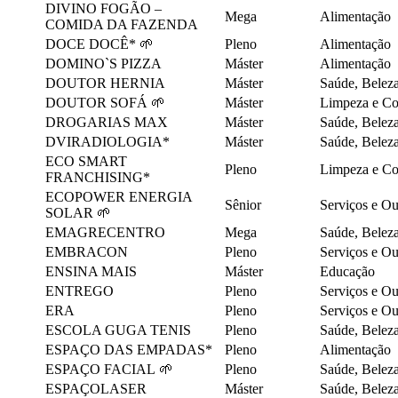
DIVINO FOGÃO –
Mega
Alimentação
COMIDA DA FAZENDA
DOCE DOCÊ* 🌱
Pleno
Alimentação
DOMINO`S PIZZA
Máster
Alimentação
DOUTOR HERNIA
Máster
Saúde, Belez
DOUTOR SOFÁ 🌱
Máster
Limpeza e C
DROGARIAS MAX
Máster
Saúde, Belez
DVIRADIOLOGIA*
Máster
Saúde, Belez
ECO SMART
Pleno
Limpeza e C
FRANCHISING*
ECOPOWER ENERGIA
Sênior
Serviços e O
SOLAR 🌱
EMAGRECENTRO
Mega
Saúde, Belez
EMBRACON
Pleno
Serviços e O
ENSINA MAIS
Máster
Educação
ENTREGO
Pleno
Serviços e O
ERA
Pleno
Serviços e O
ESCOLA GUGA TENIS
Pleno
Saúde, Belez
ESPAÇO DAS EMPADAS*
Pleno
Alimentação
ESPAÇO FACIAL 🌱
Pleno
Saúde, Belez
ESPAÇOLASER
Máster
Saúde, Belez