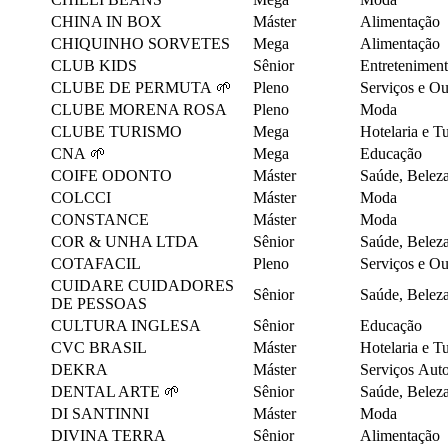
CHINA IN BOX
Máster
Alimentação
CHIQUINHO SORVETES
Mega
Alimentação
CLUB KIDS
Sênior
Entretenimen
CLUBE DE PERMUTA 🌱
Pleno
Serviços e O
CLUBE MORENA ROSA
Pleno
Moda
CLUBE TURISMO
Mega
Hotelaria e 
CNA 🌱
Mega
Educação
COIFE ODONTO
Máster
Saúde, Belez
COLCCI
Máster
Moda
CONSTANCE
Máster
Moda
COR & UNHA LTDA
Sênior
Saúde, Belez
COTAFACIL
Pleno
Serviços e O
CUIDARE CUIDADORES
Sênior
Saúde, Belez
DE PESSOAS
CULTURA INGLESA
Sênior
Educação
CVC BRASIL
Máster
Hotelaria e 
DEKRA
Máster
Serviços Aut
DENTAL ARTE 🌱
Sênior
Saúde, Belez
DI SANTINNI
Máster
Moda
DIVINA TERRA
Sênior
Alimentação