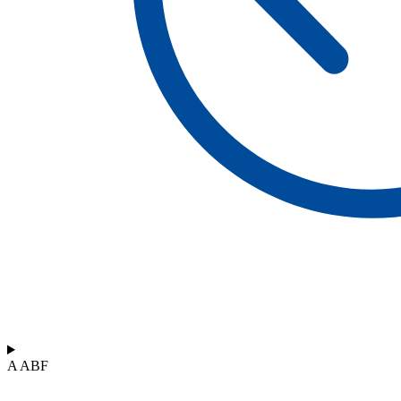
A ABF