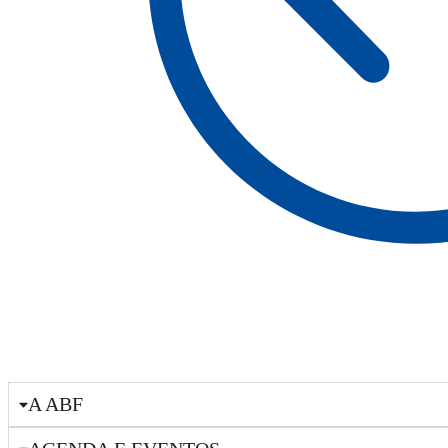
A ABF