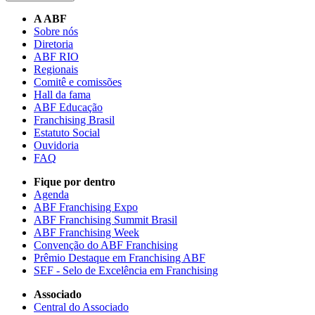
A ABF
Sobre nós
Diretoria
ABF RIO
Regionais
Comitê e comissões
Hall da fama
ABF Educação
Franchising Brasil
Estatuto Social
Ouvidoria
FAQ
Fique por dentro
Agenda
ABF Franchising Expo
ABF Franchising Summit Brasil
ABF Franchising Week
Convenção do ABF Franchising
Prêmio Destaque em Franchising ABF
SEF - Selo de Excelência em Franchising
Associado
Central do Associado