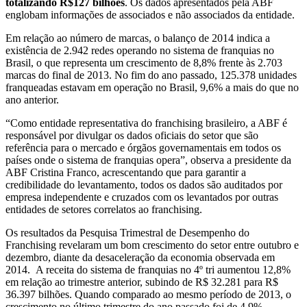
totalizando R$127 bilhões
. Os dados apresentados pela ABF
englobam informações de associados e não associados da entidade.
Em relação ao número de marcas, o balanço de 2014 indica a
existência de 2.942 redes operando no sistema de franquias no
Brasil, o que representa um crescimento de 8,8% frente às 2.703
marcas do final de 2013. No fim do ano passado, 125.378 unidades
franqueadas estavam em operação no Brasil, 9,6% a mais do que no
ano anterior.
“Como entidade representativa do franchising brasileiro, a ABF é
responsável por divulgar os dados oficiais do setor que são
referência para o mercado e órgãos governamentais em todos os
países onde o sistema de franquias opera”, observa a presidente da
ABF Cristina Franco, acrescentando que para garantir a
credibilidade do levantamento, todos os dados são auditados por
empresa independente e cruzados com os levantados por outras
entidades de setores correlatos ao franchising.
Os resultados da Pesquisa Trimestral de Desempenho do
Franchising revelaram um bom crescimento do setor entre outubro e
dezembro, diante da desaceleração da economia observada em
2014. A receita do sistema de franquias no 4º tri aumentou 12,8%
em relação ao trimestre anterior, subindo de R$ 32.281 para R$
36.397 bilhões. Quando comparado ao mesmo período de 2013, o
crescimento no último trimestre do ano passado foi de 4,9%.