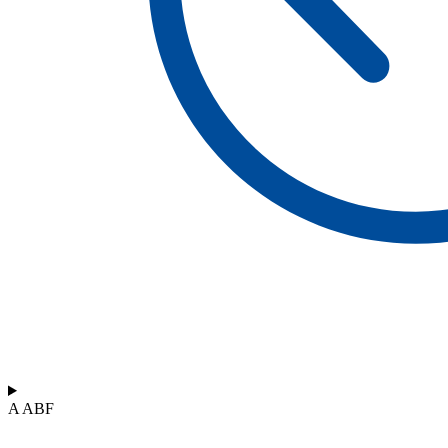
A ABF