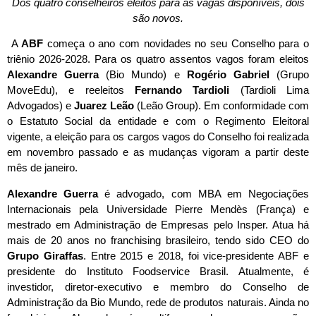
Dos quatro conselheiros eleitos para as vagas disponíveis, dois
são novos.
A
ABF
começa o ano com novidades no seu Conselho para o
triênio 2026-2028. Para os quatro assentos vagos foram eleitos
Alexandre Guerra
(Bio Mundo) e
Rogério Gabriel
(Grupo
MoveEdu), e reeleitos
Fernando Tardioli
(Tardioli Lima
Advogados) e
Juarez Leão
(Leão Group). Em conformidade com
o Estatuto Social da entidade e com o Regimento Eleitoral
vigente, a eleição para os cargos vagos do Conselho foi realizada
em novembro passado e as mudanças vigoram a partir deste
mês de janeiro.
Alexandre Guerra
é advogado, com MBA em Negociações
Internacionais pela Universidade Pierre Mendès (França) e
mestrado em Administração de Empresas pelo Insper. Atua há
mais de 20 anos no franchising brasileiro, tendo sido CEO do
Grupo Giraffas
. Entre 2015 e 2018, foi vice-presidente ABF e
presidente do Instituto Foodservice Brasil. Atualmente, é
investidor, diretor-executivo e membro do Conselho de
Administração da Bio Mundo, rede de produtos naturais. Ainda no