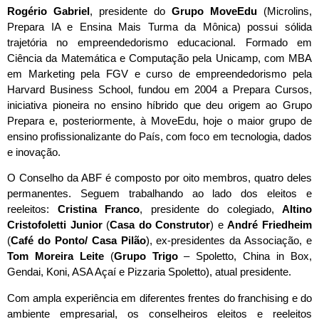
Rogério Gabriel
, presidente do
Grupo MoveEdu
(Microlins,
Prepara IA e Ensina Mais Turma da Mônica) possui sólida
trajetória no empreendedorismo educacional. Formado em
Ciência da Matemática e Computação pela Unicamp, com MBA
em Marketing pela FGV e curso de empreendedorismo pela
Harvard Business School, fundou em 2004 a Prepara Cursos,
iniciativa pioneira no ensino híbrido que deu origem ao Grupo
Prepara e, posteriormente, à MoveEdu, hoje o maior grupo de
ensino profissionalizante do País, com foco em tecnologia, dados
e inovação.
O Conselho da ABF é composto por oito membros, quatro deles
permanentes. Seguem trabalhando ao lado dos eleitos e
reeleitos:
Cristina Franco
, presidente do colegiado,
Altino
Cristofoletti Junior
(
Casa do Construtor
) e
André Friedheim
(
Café do Ponto/ Casa Pilão
), ex-presidentes da Associação, e
Tom Moreira Leite
(
Grupo Trigo
– Spoletto, China in Box,
Gendai, Koni, ASA Açaí e Pizzaria Spoletto), atual presidente.
Com ampla experiência em diferentes frentes do franchising e do
ambiente empresarial, os conselheiros eleitos e reeleitos