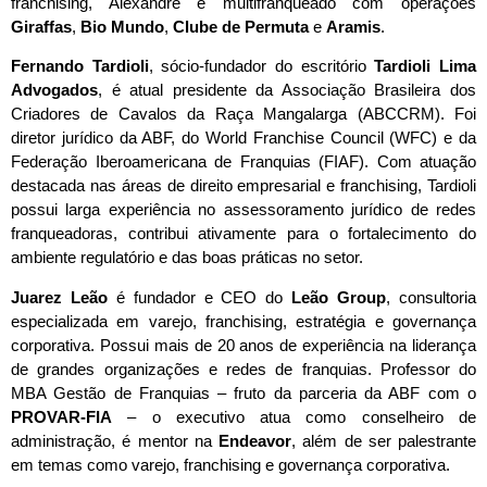
franchising, Alexandre é multifranqueado com operações
Giraffas
,
Bio Mundo
,
Clube de Permuta
e
Aramis
.
Fernando Tardioli
, sócio-fundador do escritório
Tardioli Lima
Advogados
, é atual presidente da Associação Brasileira dos
Criadores de Cavalos da Raça Mangalarga (ABCCRM). Foi
diretor jurídico da ABF, do World Franchise Council (WFC) e da
Federação Iberoamericana de Franquias (FIAF). Com atuação
destacada nas áreas de direito empresarial e franchising, Tardioli
possui larga experiência no assessoramento jurídico de redes
franqueadoras, contribui ativamente para o fortalecimento do
ambiente regulatório e das boas práticas no setor.
Juarez Leão
é fundador e CEO do
Leão Group
, consultoria
especializada em varejo, franchising, estratégia e governança
corporativa. Possui mais de 20 anos de experiência na liderança
de grandes organizações e redes de franquias. Professor do
MBA Gestão de Franquias – fruto da parceria da ABF com o
PROVAR-FIA
– o executivo atua como conselheiro de
administração, é mentor na
Endeavor
, além de ser palestrante
em temas como varejo, franchising e governança corporativa.