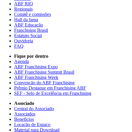
ABF RIO
Regionais
Comitê e comissões
Hall da fama
ABF Educação
Franchising Brasil
Estatuto Social
Ouvidoria
FAQ
Fique por dentro
Agenda
ABF Franchising Expo
ABF Franchising Summit Brasil
ABF Franchising Week
Convenção do ABF Franchising
Prêmio Destaque em Franchising ABF
SEF - Selo de Excelência em Franchising
Associado
Central do Associado
Associados
Beneficios
Locação de Espaço
Material para Download