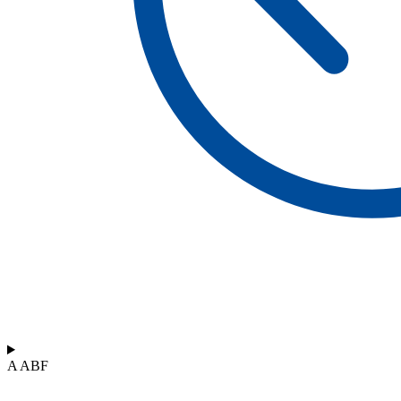
A ABF