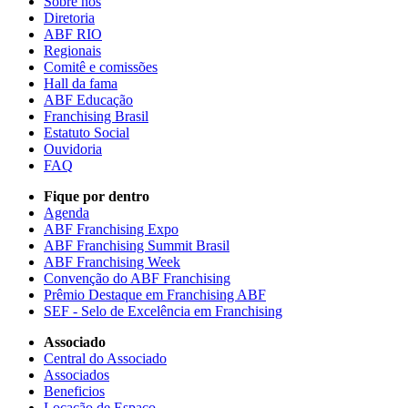
Sobre nós
Diretoria
ABF RIO
Regionais
Comitê e comissões
Hall da fama
ABF Educação
Franchising Brasil
Estatuto Social
Ouvidoria
FAQ
Fique por dentro
Agenda
ABF Franchising Expo
ABF Franchising Summit Brasil
ABF Franchising Week
Convenção do ABF Franchising
Prêmio Destaque em Franchising ABF
SEF - Selo de Excelência em Franchising
Associado
Central do Associado
Associados
Beneficios
Locação de Espaço