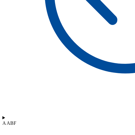
A ABF