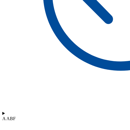
A ABF