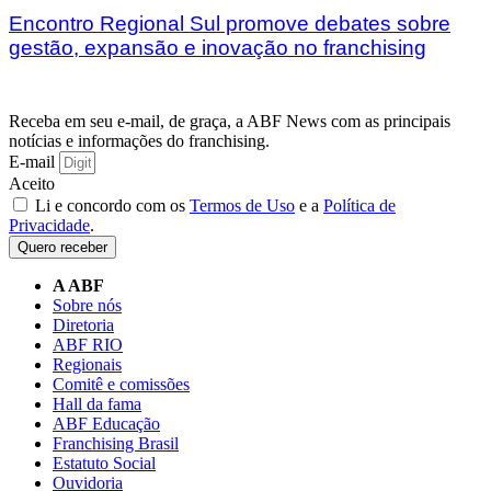
Encontro Regional Sul promove debates sobre
gestão, expansão e inovação no franchising
Receba em seu e-mail, de graça, a ABF News com as principais
notícias e informações do franchising.
E-mail
Aceito
Li e concordo com os
Termos de Uso
e a
Política de
Privacidade
.
Quero receber
A ABF
Sobre nós
Diretoria
ABF RIO
Regionais
Comitê e comissões
Hall da fama
ABF Educação
Franchising Brasil
Estatuto Social
Ouvidoria