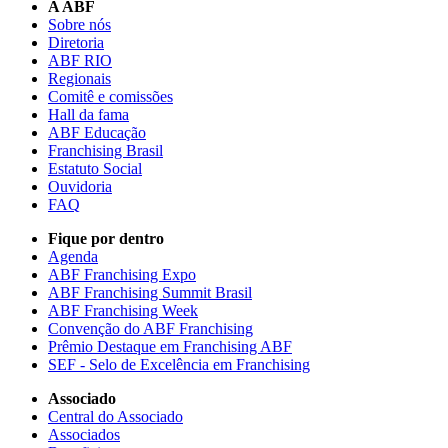
A ABF
Sobre nós
Diretoria
ABF RIO
Regionais
Comitê e comissões
Hall da fama
ABF Educação
Franchising Brasil
Estatuto Social
Ouvidoria
FAQ
Fique por dentro
Agenda
ABF Franchising Expo
ABF Franchising Summit Brasil
ABF Franchising Week
Convenção do ABF Franchising
Prêmio Destaque em Franchising ABF
SEF - Selo de Excelência em Franchising
Associado
Central do Associado
Associados