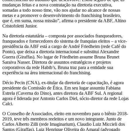
mudanças feitas e a nova contratação na diretoria executiva,
somadas a todo nosso time, vão nos ajudar no alcance de nossas
metas e a promover o desenvolvimento do franchising brasileiro,
que é, em suma, nossa missão”, afirma o presidente da ABF, Altino
Cristofoletti Junior.
Na diretoria estatutária – composta por associados franqueadores,
franqueados e fornecedores do sistema de franquias eleitos – a vice-
presidência da ABF está a cargo de André Friedheim (rede Café do
Ponto), que deixa a diretoria internacional e substitui Alexandre
Guerra (Giraffas). No lugar de Friedheim assume Bruna Brunet
Saraiva Nasser. Diretora de assuntos estratégicos e projetos
corporativos da rede Habib’s, Bruna traz para a entidade sua
experiência na área internacional do franchising.
Décio Pecin (CNA), ex-titular da diretoria de capacitação, é agora
presidente da Comissão de Ética. Em seu lugar assumiu Fabiana
Estrela (Caverna do Dino), antes diretora da ABF Sul. A regional
agora é liderada por Antonio Carlos Diel, sócio-diretor da rede Lojas
Calci.
O Conselho de Associados, eleito em novembro para o biênio 2018-
2019, teve três membros reeleitos e um novo integrante. Junto de
Carlos Alberto Zilli (rede Imaginarium), Claudio Luiz Miccieli dos
Santos (Giraffas), Luiz Henrique Oliveira do Amaral (advogado