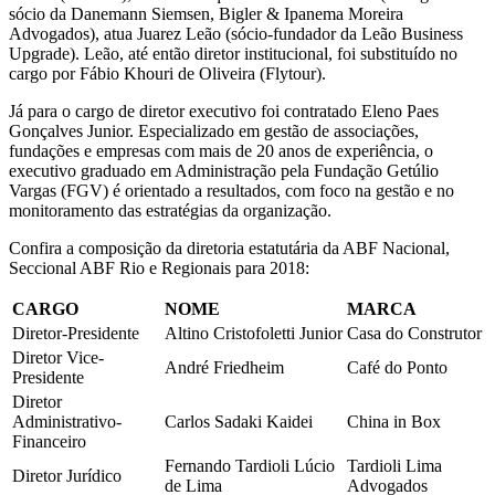
sócio da Danemann Siemsen, Bigler & Ipanema Moreira
Advogados), atua Juarez Leão (sócio-fundador da Leão Business
Upgrade). Leão, até então diretor institucional, foi substituído no
cargo por Fábio Khouri de Oliveira (Flytour).
Já para o cargo de diretor executivo foi contratado Eleno Paes
Gonçalves Junior. Especializado em gestão de associações,
fundações e empresas com mais de 20 anos de experiência, o
executivo graduado em Administração pela Fundação Getúlio
Vargas (FGV) é orientado a resultados, com foco na gestão e no
monitoramento das estratégias da organização.
Confira a composição da diretoria estatutária da ABF Nacional,
Seccional ABF Rio e Regionais para 2018:
CARGO
NOME
MARCA
Diretor-Presidente
Altino Cristofoletti Junior
Casa do Construtor
Diretor Vice-
André Friedheim
Café do Ponto
Presidente
Diretor
Administrativo-
Carlos Sadaki Kaidei
China in Box
Financeiro
Fernando Tardioli Lúcio
Tardioli Lima
Diretor Jurídico
de Lima
Advogados