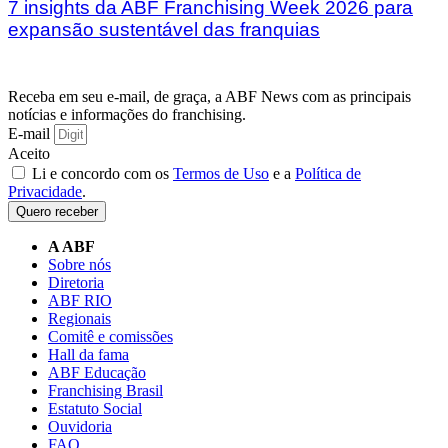
7 insights da ABF Franchising Week 2026 para
expansão sustentável das franquias
Receba em seu e-mail, de graça, a ABF News com as principais
notícias e informações do franchising.
E-mail
Aceito
Li e concordo com os
Termos de Uso
e a
Política de
Privacidade
.
Quero receber
A ABF
Sobre nós
Diretoria
ABF RIO
Regionais
Comitê e comissões
Hall da fama
ABF Educação
Franchising Brasil
Estatuto Social
Ouvidoria
FAQ