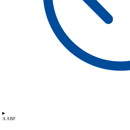
A ABF