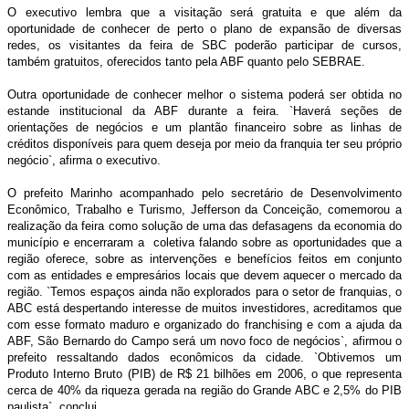
O executivo lembra que a visitação será gratuita e que além da
oportunidade de conhecer de perto o plano de expansão de diversas
redes, os visitantes da feira de SBC poderão participar de cursos,
também gratuitos, oferecidos tanto pela ABF quanto pelo SEBRAE.
Outra oportunidade de conhecer melhor o sistema poderá ser obtida no
estande institucional da ABF durante a feira. `Haverá seções de
orientações de negócios e um plantão financeiro sobre as linhas de
créditos disponíveis para quem deseja por meio da franquia ter seu próprio
negócio`, afirma o executivo.
O prefeito Marinho acompanhado pelo secretário de Desenvolvimento
Econômico, Trabalho e Turismo, Jefferson da Conceição, comemorou a
realização da feira como solução de uma das defasagens da economia do
município e encerraram a coletiva falando sobre as oportunidades que a
região oferece, sobre as intervenções e benefícios feitos em conjunto
com as entidades e empresários locais que devem aquecer o mercado da
região. `Temos espaços ainda não explorados para o setor de franquias, o
ABC está despertando interesse de muitos investidores, acreditamos que
com esse formato maduro e organizado do franchising e com a ajuda da
ABF, São Bernardo do Campo será um novo foco de negócios`, afirmou o
prefeito ressaltando dados econômicos da cidade. `Obtivemos um
Produto Interno Bruto (PIB) de R$ 21 bilhões em 2006, o que representa
cerca de 40% da riqueza gerada na região do Grande ABC e 2,5% do PIB
paulista`, conclui.