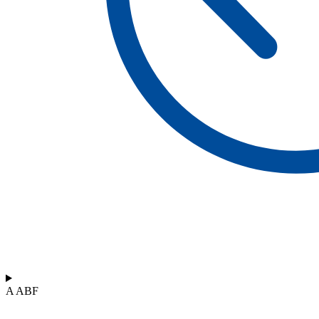
A ABF