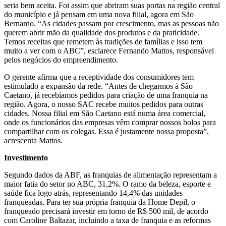
seria bem aceita. Foi assim que abriram suas portas na região central
do município e já pensam em uma nova filial, agora em São
Bernardo. “As cidades passam por crescimento, mas as pessoas não
querem abrir mão da qualidade dos produtos e da praticidade.
Temos receitas que remetem às tradições de famílias e isso tem
muito a ver com o ABC”, esclarece Fernando Mattos, responsável
pelos negócios do empreendimento.
O gerente afirma que a receptividade dos consumidores tem
estimulado a expansão da rede. “Antes de chegarmos à São
Caetano, já recebíamos pedidos para criação de uma franquia na
região. Agora, o nosso SAC recebe muitos pedidos para outras
cidades. Nossa filial em São Caetano está numa área comercial,
onde os funcionários das empresas vêm comprar nossos bolos para
compartilhar com os colegas. Essa é justamente nossa proposta”,
acrescenta Mattos.
Investimento
Segundo dados da ABF, as franquias de alimentação representam a
maior fatia do setor no ABC, 31,2%. O ramo da beleza, esporte e
saúde fica logo atrás, representando 14,4% das unidades
franqueadas. Para ter sua própria franquia da Home Depil, o
franqueado precisará investir em torno de R$ 500 mil, de acordo
com Caroline Baltazar, incluindo a taxa de franquia e as reformas