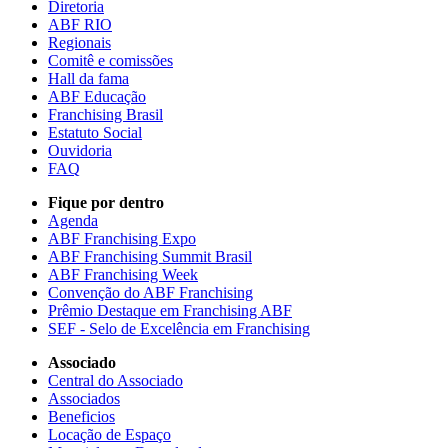
Diretoria
ABF RIO
Regionais
Comitê e comissões
Hall da fama
ABF Educação
Franchising Brasil
Estatuto Social
Ouvidoria
FAQ
Fique por dentro
Agenda
ABF Franchising Expo
ABF Franchising Summit Brasil
ABF Franchising Week
Convenção do ABF Franchising
Prêmio Destaque em Franchising ABF
SEF - Selo de Excelência em Franchising
Associado
Central do Associado
Associados
Beneficios
Locação de Espaço