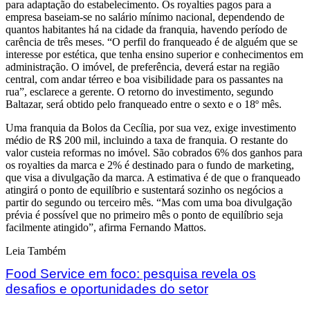
para adaptação do estabelecimento. Os royalties pagos para a
empresa baseiam-se no salário mínimo nacional, dependendo de
quantos habitantes há na cidade da franquia, havendo período de
carência de três meses. “O perfil do franqueado é de alguém que se
interesse por estética, que tenha ensino superior e conhecimentos em
administração. O imóvel, de preferência, deverá estar na região
central, com andar térreo e boa visibilidade para os passantes na
rua”, esclarece a gerente. O retorno do investimento, segundo
Baltazar, será obtido pelo franqueado entre o sexto e o 18º mês.
Uma franquia da Bolos da Cecília, por sua vez, exige investimento
médio de R$ 200 mil, incluindo a taxa de franquia. O restante do
valor custeia reformas no imóvel. São cobrados 6% dos ganhos para
os royalties da marca e 2% é destinado para o fundo de marketing,
que visa a divulgação da marca. A estimativa é de que o franqueado
atingirá o ponto de equilíbrio e sustentará sozinho os negócios a
partir do segundo ou terceiro mês. “Mas com uma boa divulgação
prévia é possível que no primeiro mês o ponto de equilíbrio seja
facilmente atingido”, afirma Fernando Mattos.
Leia Também
Food Service em foco: pesquisa revela os
desafios e oportunidades do setor