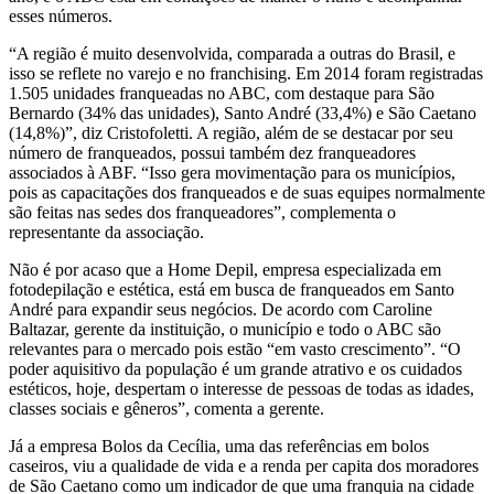
esses números.
“A região é muito desenvolvida, comparada a outras do Brasil, e
isso se reflete no varejo e no franchising. Em 2014 foram registradas
1.505 unidades franqueadas no ABC, com destaque para São
Bernardo (34% das unidades), Santo André (33,4%) e São Caetano
(14,8%)”, diz Cristofoletti. A região, além de se destacar por seu
número de franqueados, possui também dez franqueadores
associados à ABF. “Isso gera movimentação para os municípios,
pois as capacitações dos franqueados e de suas equipes normalmente
são feitas nas sedes dos franqueadores”, complementa o
representante da associação.
Não é por acaso que a Home Depil, empresa especializada em
fotodepilação e estética, está em busca de franqueados em Santo
André para expandir seus negócios. De acordo com Caroline
Baltazar, gerente da instituição, o município e todo o ABC são
relevantes para o mercado pois estão “em vasto crescimento”. “O
poder aquisitivo da população é um grande atrativo e os cuidados
estéticos, hoje, despertam o interesse de pessoas de todas as idades,
classes sociais e gêneros”, comenta a gerente.
Já a empresa Bolos da Cecília, uma das referências em bolos
caseiros, viu a qualidade de vida e a renda per capita dos moradores
de São Caetano como um indicador de que uma franquia na cidade