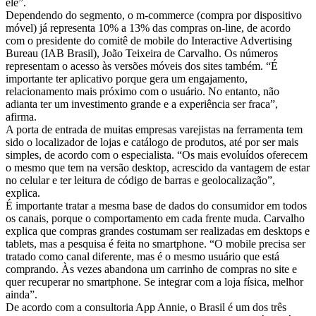
ele”.
Dependendo do segmento, o m-commerce (compra por dispositivo
móvel) já representa 10% a 13% das compras on-line, de acordo
com o presidente do comitê de mobile do Interactive Advertising
Bureau (IAB Brasil), João Teixeira de Carvalho. Os números
representam o acesso às versões móveis dos sites também. “É
importante ter aplicativo porque gera um engajamento,
relacionamento mais próximo com o usuário. No entanto, não
adianta ter um investimento grande e a experiência ser fraca”,
afirma.
A porta de entrada de muitas empresas varejistas na ferramenta tem
sido o localizador de lojas e catálogo de produtos, até por ser mais
simples, de acordo com o especialista. “Os mais evoluídos oferecem
o mesmo que tem na versão desktop, acrescido da vantagem de estar
no celular e ter leitura de código de barras e geolocalização”,
explica.
É importante tratar a mesma base de dados do consumidor em todos
os canais, porque o comportamento em cada frente muda. Carvalho
explica que compras grandes costumam ser realizadas em desktops e
tablets, mas a pesquisa é feita no smartphone. “O mobile precisa ser
tratado como canal diferente, mas é o mesmo usuário que está
comprando. Às vezes abandona um carrinho de compras no site e
quer recuperar no smartphone. Se integrar com a loja física, melhor
ainda”.
De acordo com a consultoria App Annie, o Brasil é um dos três