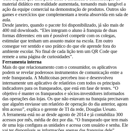
material didático em realidade aumentada, tornando mais tangível a
ação da equipe comercial na demonstração de produtos. Outros são
games e exercícios que complementam a teoria absorvida em sala de
aula.
Desde janeiro, quando o pacote foi disponibilizado, já são mais de
400 mil downloads. “Eles integram o aluno à franquia de duas
formas diferentes: em um é possível competir com os colegas,
estimular que tenham um assunto maior na escola. Em outro
consegue ver sentido e uso prático do que ele aprende fora do
ambiente escolar. No final de cada lição tem um QR Code que
remete a uma página de curiosidades”.
Ferramenta interna
Mais do que relacionamento com o consumidor, os aplicativos
podem se revelar poderosos instrumentos de comunicação entre a
rede franqueada. A Multicoisas percebeu isso e desenvolveu
internamente um aplicativo de relatórios com todos os principais
indicadores para os franqueados, que está em fase de testes. “O
objetivo é manter os franqueados e sócios-investidores informados
das operações das lojas. Os que não estavam na franquia precisavam
que alguém enviasse um relatório de operação do dia anterior, agora
têm acesso”, explica o gerente de TI da rede, Douglas Uesato.
A ferramenta está no ar desde agosto de 2014 e já contabiliza 300
acessos por mês, média de dez por dia. “O franqueado que tem mais
de uma loja configura as unidades e acessa com usuário e senha. Ele
vai ter disponíveis as informações apenas das franquias dele”,