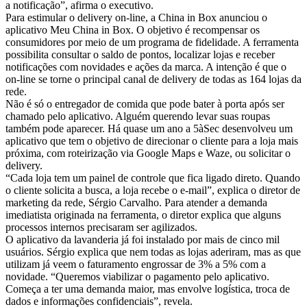
a notificação”, afirma o executivo.
Para estimular o delivery on-line, a China in Box anunciou o
aplicativo Meu China in Box. O objetivo é recompensar os
consumidores por meio de um programa de fidelidade. A ferramenta
possibilita consultar o saldo de pontos, localizar lojas e receber
notificações com novidades e ações da marca. A intenção é que o
on-line se torne o principal canal de delivery de todas as 164 lojas da
rede.
Não é só o entregador de comida que pode bater à porta após ser
chamado pelo aplicativo. Alguém querendo levar suas roupas
também pode aparecer. Há quase um ano a 5àSec desenvolveu um
aplicativo que tem o objetivo de direcionar o cliente para a loja mais
próxima, com roteirização via Google Maps e Waze, ou solicitar o
delivery.
“Cada loja tem um painel de controle que fica ligado direto. Quando
o cliente solicita a busca, a loja recebe o e-mail”, explica o diretor de
marketing da rede, Sérgio Carvalho. Para atender a demanda
imediatista originada na ferramenta, o diretor explica que alguns
processos internos precisaram ser agilizados.
O aplicativo da lavanderia já foi instalado por mais de cinco mil
usuários. Sérgio explica que nem todas as lojas aderiram, mas as que
utilizam já veem o faturamento engrossar de 3% a 5% com a
novidade. “Queremos viabilizar o pagamento pelo aplicativo.
Começa a ter uma demanda maior, mas envolve logística, troca de
dados e informações confidenciais”, revela.