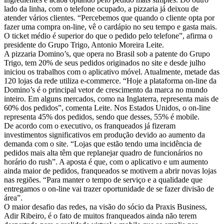
lado da linha, com o telefone ocupado, a pizzaria já deixou de
atender vários clientes. “Percebemos que quando o cliente opta por
fazer uma compra on-line, vê o cardápio no seu tempo e gasta mais.
O ticket médio é superior do que o pedido pelo telefone”, afirma o
presidente do Grupo Trigo, Antonio Moreira Leite.
A pizzaria Domino’s, que opera no Brasil sob a patente do Grupo
Trigo, tem 20% de seus pedidos originados no site e desde julho
iniciou os trabalhos com o aplicativo móvel. Atualmente, metade das
120 lojas da rede utiliza e-commerce. “Hoje a plataforma on-line da
Domino’s é o principal vetor de crescimento da marca no mundo
inteiro. Em alguns mercados, como na Inglaterra, representa mais de
60% dos pedidos”, comenta Leite. Nos Estados Unidos, o on-line
representa 45% dos pedidos, sendo que desses, 55% é mobile.
De acordo com o executivo, os franqueados já fizeram
investimentos significativos em produção devido ao aumento da
demanda com o site. “Lojas que estão tendo uma incidência de
pedidos mais alta têm que replanejar quadro de funcionários no
horário do rush”. A aposta é que, com o aplicativo e um aumento
ainda maior de pedidos, franqueados se motivem a abrir novas lojas
nas regiões. “Para manter o tempo de serviço e a qualidade que
entregamos o on-line vai trazer oportunidade de se fazer divisão de
área”.
O maior desafio das redes, na visão do sócio da Praxis Business,
Adir Ribeiro, é o fato de muitos franqueados ainda não terem