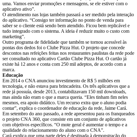
uma. Vamos enviar promoções e mensagens, se ele estiver com o
aplicativo ativo”.
O atendimento nas lojas também passará a ser medido pela interação
do aplicativo. “Consigo ter informação no ponto de venda para
saber se o cliente está sendo bem atendido. Ficou bem replicável e
tudo integrado com o sistema. A ideia é reduzir muito o custo com
marketing”.
Outro programa de fidelidade que também se tornou acessível às
pontas dos dedos foi o Clube Pizza Hut. O projeto que concede
descontos nas refeições feitas nos restaurantes paulistas da rede pode
ser consultado no aplicativo Cartão Clube Pizza Hut. O cartão já
existe há 12 anos e conta com 250 mil adeptos, de acordo com a
marca.
Educação
Em 2014 o CNA anunciou investimento de R$ 5 milhões em
tecnologia, e não estava para brincadeira. Os três aplicativos que a
rede já possuía, desde 2013, contabilizavam 150 mil downloads,
mas ainda não eram o que a marca queria. “Eles tinham fim neles
mesmos, era apoio didático. Um recurso extra que o aluno podia
contar”, explica o coordenador de educação da rede, Jaime Cará.
Em setembro do ano passado, a rede apresentou para os franqueados
o projeto CNA 360, que consiste em um conjunto de aplicativos
com objetivos específicos. “O mote geral é aumentar o tempo e a
qualidade do relacionamento do aluno com o CNA”.
Cará explica que uma parte deles é destinada à demonstração do