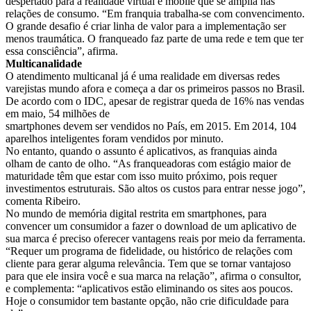
despertado para a realidade virtual e mobile que se amplia nas
relações de consumo. “Em franquia trabalha-se com convencimento.
O grande desafio é criar linha de valor para a implementação ser
menos traumática. O franqueado faz parte de uma rede e tem que ter
essa consciência”, afirma.
Multicanalidade
O atendimento multicanal já é uma realidade em diversas redes
varejistas mundo afora e começa a dar os primeiros passos no Brasil.
De acordo com o IDC, apesar de registrar queda de 16% nas vendas
em maio, 54 milhões de
smartphones devem ser vendidos no País, em 2015. Em 2014, 104
aparelhos inteligentes foram vendidos por minuto.
No entanto, quando o assunto é aplicativos, as franquias ainda
olham de canto de olho. “As franqueadoras com estágio maior de
maturidade têm que estar com isso muito próximo, pois requer
investimentos estruturais. São altos os custos para entrar nesse jogo”,
comenta Ribeiro.
No mundo de memória digital restrita em smartphones, para
convencer um consumidor a fazer o download de um aplicativo de
sua marca é preciso oferecer vantagens reais por meio da ferramenta.
“Requer um programa de fidelidade, ou histórico de relações com
cliente para gerar alguma relevância. Tem que se tornar vantajoso
para que ele insira você e sua marca na relação”, afirma o consultor,
e complementa: “aplicativos estão eliminando os sites aos poucos.
Hoje o consumidor tem bastante opção, não crie dificuldade para