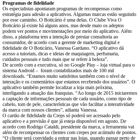
Programas de fidelidade
Os especialistas apontaram programas de recompensas como
estratégia para adesão a aplicativos. Algumas marcas estão seguindo
por esse caminho. O Boticário é uma delas. O Clube Viva O
Boticário já existe há alguns anos, mas desde maio os adeptos
podem ver pontos e movimentações por meio do aplicativo. Além
disso, a plataforma tem a intenção de prestar consultoria ao
consumidor, de acordo com a gerente de marketing digital e
fidelidade de O Boticário, Vanessa Gardano. “O aplicativo dá
acesso a tutoriais, dicas e ideias de maquiagem, perfumaria,
cuidados pessoais e tudo mais que se refere à beleza”.
De acordo com a executiva, só no Google Play – loja virtual para o
sistema Android – foram contabilizados mais de 100 mil
downloads. “Estamos muito satisfeitos também com o nível de
interação e os comentários que estamos recebendo dos usuários”. O
aplicativo também permite localizar a loja mais próxima,
interligando a atuação das franquias. “Ao longo de 2015 iniciaremos
a captação de informações pessoais de cada usuário, como tipo de
cabelo, tom de pele, características que vão facilitar a interatividade
da marca com nossos clientes”, adianta Vanessa.
O cartão de fidelidade da Creps só poderá ser acessado pelo
aplicativo e a previsão é que já esteja disponível em agosto. De
acordo com Rodrigo Cataldi, presidente da marca, a ferramenta vai
além de recompensar os clientes com crepes por acúmulo de pontos.
“O cliente será convidado a entrar nas lojas, quando passar perto de