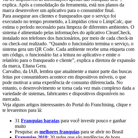
explica. Após a consolidação da ferramenta, está nos planos da
marca desenvolver um aplicativo para o consumidor final.
Para assegurar aos clientes e franqueados que o serviço foi
executado no tempo prometido, a Limpidus criou o LimpCalc, que
estima o período necessário para limpeza de diferentes ambientes. O
sistema é alimentado pelas informações do aplicativo CleanCheck,
instalado nos telefones dos funcionários, por meio de cada check-in
ou check-out realizado. “Quando o funcionário termina o serviço, o
sistema gera um QR Code. Cada ambiente recebe uma etiqueta com
um código, o funcionário faz a leitura no aplicativo e emite o
relatório para o franqueado e cliente”, explica a diretora de expansão
da marca, Eliana Gera.
Carvalho, da IAB, lembra que atualmente a maior parte das buscas
feitas por consumidores acontece em dispositivos móveis, o que
pode motivar a uma experiência de consumo diferenciada. No
entanto, o desenvolvimento se torna cada vez mais complexo dada a
variedade de sistemas, fabricantes e dispositivos disponíveis no
mercado.
Veja alguns artigos interessantes do Portal do Franchising, clique e
te levaremos para lá:
31
Franquias baratas
para você investir pouco e ganhar
muito
Pesquisa: as
melhores franquias
para se abrir no Brasil
Franquias 2018
: 20 redes que são tendências de bons