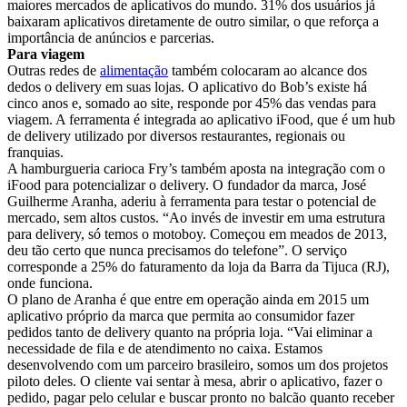
maiores mercados de aplicativos do mundo. 31% dos usuários já
baixaram aplicativos diretamente de outro similar, o que reforça a
importância de anúncios e parcerias.
Para viagem
Outras redes de
alimentação
também colocaram ao alcance dos
dedos o delivery em suas lojas. O aplicativo do Bob’s existe há
cinco anos e, somado ao site, responde por 45% das vendas para
viagem. A ferramenta é integrada ao aplicativo iFood, que é um hub
de delivery utilizado por diversos restaurantes, regionais ou
franquias.
A hamburgueria carioca Fry’s também aposta na integração com o
iFood para potencializar o delivery. O fundador da marca, José
Guilherme Aranha, aderiu à ferramenta para testar o potencial de
mercado, sem altos custos. “Ao invés de investir em uma estrutura
para delivery, só temos o motoboy. Começou em meados de 2013,
deu tão certo que nunca precisamos do telefone”. O serviço
corresponde a 25% do faturamento da loja da Barra da Tijuca (RJ),
onde funciona.
O plano de Aranha é que entre em operação ainda em 2015 um
aplicativo próprio da marca que permita ao consumidor fazer
pedidos tanto de delivery quanto na própria loja. “Vai eliminar a
necessidade de fila e de atendimento no caixa. Estamos
desenvolvendo com um parceiro brasileiro, somos um dos projetos
piloto deles. O cliente vai sentar à mesa, abrir o aplicativo, fazer o
pedido, pagar pelo celular e buscar pronto no balcão quanto receber