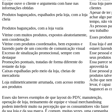
Equipe ouve o cliente e argumenta com base nas
Essa loja pare
informações obtidas
clientes
Apesar de ter
Produtos bagunçados, espalhados pela loja, com a loja
achar algo pa
cheia
tempo, não vir
As pessoas pa
Produtos bagunçados, com a loja vazia
seu trabalho
Vitrine com muitos produtos, expostos aleatoriamente,
Esses produto
sem coordenação
Vitrine com produtos coordenados, bem expostos e
Essa loja é a
fazendo parte de um conceito de comunicação visual
estarei fazen
Excesso de sinalização promocional, sempre com
Esse pessoal 
destaque
seus produtos 
Promoções pontuais, tratadas de forma diferente do
Essa parece s
restante da loja
aproveitá-la
Caixas espalhadas pelo meio da loja, cheias de
Esse pessoal 
mercadoria
produtos talv
Acho que nem 
Loja milimetricamente arrumada, com acesso restrito
levar, é capaz
aos produtos
baguncei as c
Esses são breves exemplos de que layout do PDV, manutenção,
operação de loja, treinamento de equipe e visual merchandising
podem interferir muito na percepção que os consumidores vão fazer
da sua loja e da sua marca. É comum, muitas vezes, uma campanha