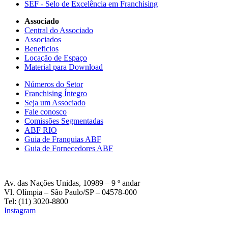
SEF - Selo de Excelência em Franchising
Associado
Central do Associado
Associados
Beneficios
Locação de Espaço
Material para Download
Números do Setor
Franchising Íntegro
Seja um Associado
Fale conosco
Comissões Segmentadas
ABF RIO
Guia de Franquias ABF
Guia de Fornecedores ABF
Av. das Nações Unidas, 10989 – 9 º andar
Vl. Olímpia – São Paulo/SP – 04578-000
Tel: (11) 3020-8800
Instagram