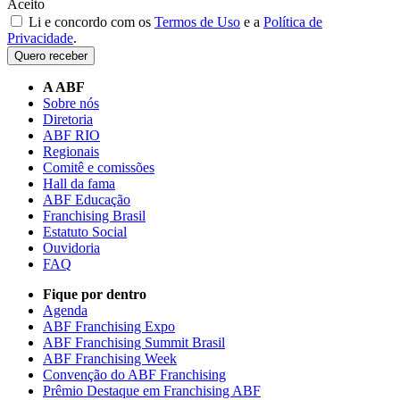
Aceito
Li e concordo com os
Termos de Uso
e a
Política de
Privacidade
.
Quero receber
A ABF
Sobre nós
Diretoria
ABF RIO
Regionais
Comitê e comissões
Hall da fama
ABF Educação
Franchising Brasil
Estatuto Social
Ouvidoria
FAQ
Fique por dentro
Agenda
ABF Franchising Expo
ABF Franchising Summit Brasil
ABF Franchising Week
Convenção do ABF Franchising
Prêmio Destaque em Franchising ABF