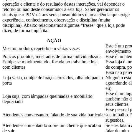
operação e cliente e do resultado destas interações, vai depender o
retorno ou não deste consumidor a esta loja. Saber gerenciar os
sinais que o PDV dá aos seus consumidores é uma ciência que exige
experiência, conhecimento, observação e disciplina (muita
disciplina). Abaixo relacionamos algumas “frases” que a loja pode
dizer, de forma implícita:
AÇÃO
Este é um pro
Mesmo produto, repetido em várias vezes
envolvimento
Poucos produtos, mostrados de forma individualizada
Esse é um ite
Equipe se movimentando, focada no trabalho e loja
Essa loja é m
com clientes
de compra, poi
Essa não pare
Loja vazia, equipe de braços cruzados, olhando para a
Ninguém está v
porta
aguardando al
eu)
Esse é um lug
Loja suja, com lâmpadas queimadas e mobiliário
também não de
depreciado
seus clientes
Esse pessoal p
Atendentes conversando, falando de sua vida particular
seu trabalho.
sugestões.
Atendentes comentando sobre um cliente que acabou
Se eles falam
de sair
falar de mim.