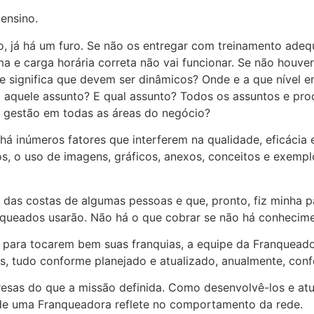
ensino.
 já há um furo. Se não os entregar com treinamento adequ
a e carga horária correta não vai funcionar. Se não houv
 significa que devem ser dinâmicos? Onde e a que nível ent
 aquele assunto? E qual assunto? Todos os assuntos e pro
 gestão em todas as áreas do negócio?
 inúmeros fatores que interferem na qualidade, eficácia 
, o uso de imagens, gráficos, anexos, conceitos e exempl
o das costas de algumas pessoas e que, pronto, fiz minha
queados usarão. Não há o que cobrar se não há conhecime
ara tocarem bem suas franquias, a equipe da Franqueado
is, tudo conforme planejado e atualizado, anualmente, con
resas do que a missão definida. Como desenvolvê-los e atu
e uma Franqueadora reflete no comportamento da rede.