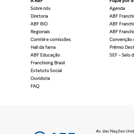
A ABF
Fique por 
Sobre nós
Agenda
Diretoria
ABF Franchi
ABF RIO
ABF Franchi
Regionais
ABF Franchi
Comitê e comissões
Convenção d
Hall da fama
Prêmio Dest
ABF Educação
SEF - Selo 
Franchising Brasil
Estatuto Social
Ouvidoria
FAQ
Av. das Nações Unid