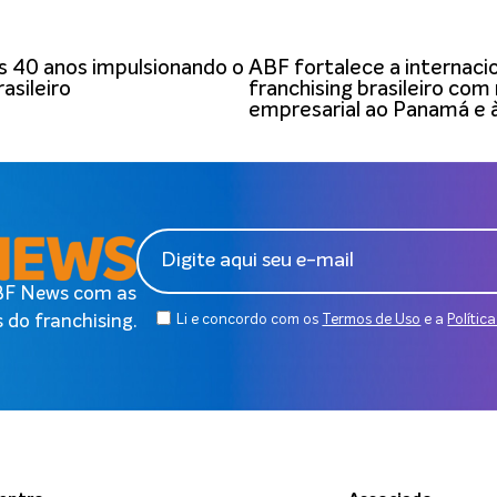
 40 anos impulsionando o
ABF fortalece a internaci
asileiro
franchising brasileiro com
empresarial ao Panamá e 
ABF News com as
 do franchising.
Li e concordo com os
Termos de Uso
e a
Polític