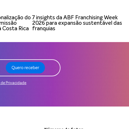
onalização do
7 insights da ABF Franchising Week
 missão
2026 para expansão sustentável das
à Costa Rica
franquias
Quero receber
a de Privacidade
.