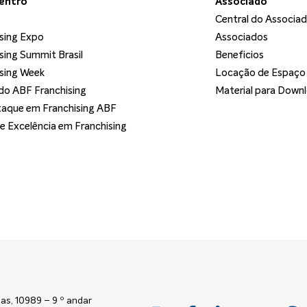
dentro
Associado
Central do Associa
sing Expo
Associados
sing Summit Brasil
Beneficios
sing Week
Locação de Espaço
o ABF Franchising
Material para Down
aque em Franchising ABF
de Excelência em Franchising
as, 10989 – 9 º andar