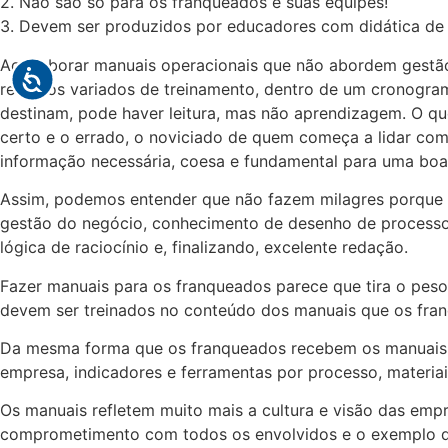
2. Não são só para os franqueados e suas equipes!
3. Devem ser produzidos por educadores com didática de 
Ao elaborar manuais operacionais que não abordem gestão,
recursos variados de treinamento, dentro de um cronogram
destinam, pode haver leitura, mas não aprendizagem. O que
certo e o errado, o noviciado de quem começa a lidar com
informação necessária, coesa e fundamental para uma boa
Assim, podemos entender que não fazem milagres porque há
gestão do negócio, conhecimento de desenho de processos
lógica de raciocínio e, finalizando, excelente redação.
Fazer manuais para os franqueados parece que tira o pes
devem ser treinados no conteúdo dos manuais que os fran
Da mesma forma que os franqueados recebem os manuais p
empresa, indicadores e ferramentas por processo, materia
Os manuais refletem muito mais a cultura e visão das emp
comprometimento com todos os envolvidos e o exemplo d