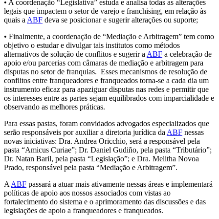
• A coordenação “Legislativa” estuda e analisa todas as alterações
legais que impactem o setor de varejo e franchising, em relação às
quais a
ABF
deva se posicionar e sugerir alterações ou suporte;
• Finalmente, a coordenação de “Mediação e Arbitragem” tem como
objetivo o estudar e divulgar tais institutos como métodos
alternativos de solução de conflitos e sugerir a
ABF
a celebração de
apoio e/ou parcerias com câmaras de mediação e arbitragem para
disputas no setor de franquias. Esses mecanismos de resolução de
conflitos entre franqueadores e franqueados torna-se a cada dia um
instrumento eficaz para apaziguar disputas nas redes e permitir que
os interesses entre as partes sejam equilibrados com imparcialidade e
observando as melhores práticas.
Para essas pastas, foram convidados advogados especializados que
serão responsáveis por auxiliar a diretoria jurídica da
ABF
nessas
novas iniciativas: Dra. Andrea Oricchio, será a responsável pela
pasta “Amicus Curiae”; Dr. Daniel Gudiño, pela pasta “Tributário”;
Dr. Natan Baril, pela pasta “Legislação”; e Dra. Melitha Novoa
Prado, responsável pela pasta “Mediação e Arbitragem”.
A
ABF
passará a atuar mais ativamente nessas áreas e implementará
políticas de apoio aos nossos associados com vistas ao
fortalecimento do sistema e o aprimoramento das discussões e das
legislações de apoio a franqueadores e franqueados.