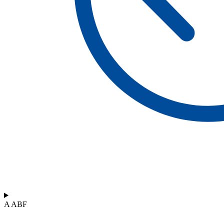
A ABF