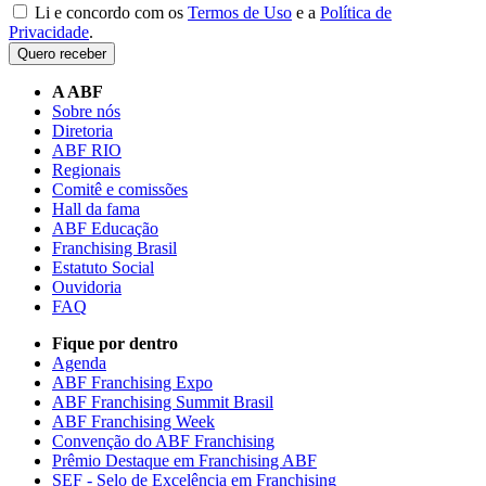
Li e concordo com os
Termos de Uso
e a
Política de
Privacidade
.
Quero receber
A ABF
Sobre nós
Diretoria
ABF RIO
Regionais
Comitê e comissões
Hall da fama
ABF Educação
Franchising Brasil
Estatuto Social
Ouvidoria
FAQ
Fique por dentro
Agenda
ABF Franchising Expo
ABF Franchising Summit Brasil
ABF Franchising Week
Convenção do ABF Franchising
Prêmio Destaque em Franchising ABF
SEF - Selo de Excelência em Franchising