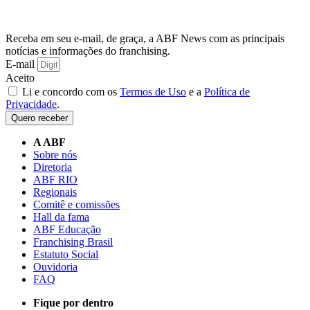
Receba em seu e-mail, de graça, a ABF News com as principais
notícias e informações do franchising.
E-mail
Aceito
Li e concordo com os
Termos de Uso
e a
Política de
Privacidade
.
Quero receber
A ABF
Sobre nós
Diretoria
ABF RIO
Regionais
Comitê e comissões
Hall da fama
ABF Educação
Franchising Brasil
Estatuto Social
Ouvidoria
FAQ
Fique por dentro