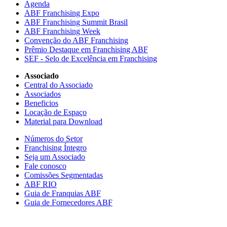
Agenda
ABF Franchising Expo
ABF Franchising Summit Brasil
ABF Franchising Week
Convenção do ABF Franchising
Prêmio Destaque em Franchising ABF
SEF - Selo de Excelência em Franchising
Associado
Central do Associado
Associados
Beneficios
Locação de Espaço
Material para Download
Números do Setor
Franchising Íntegro
Seja um Associado
Fale conosco
Comissões Segmentadas
ABF RIO
Guia de Franquias ABF
Guia de Fornecedores ABF