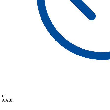
A ABF