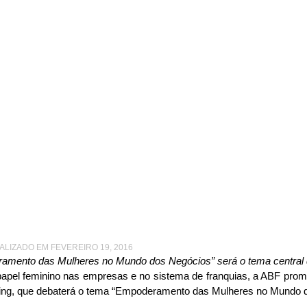
NG TERÁ DIVULGAÇÃO DE PESQUISA EXCLUSIVA
pósio Mulheres do Fran
vulgação de pesquisa e
UALIZADO EM FEVEREIRO 19, 2016
amento das Mulheres no Mundo dos Negócios” será o tema central 
 papel feminino nas empresas e no sistema de franquias, a ABF prom
sing, que debaterá o tema “Empoderamento das Mulheres no Mundo 