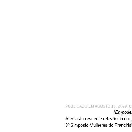
|
NOTÍCIAS
|
3º SIMPÓSIO MULHERES DO FRANCHISI
3º Sim
terá di
PUBLICADO EM
AGOSTO 10, 2015
– AT
“Empoder
Atenta à crescente relevância do
3º Simpósio Mulheres do Franchi