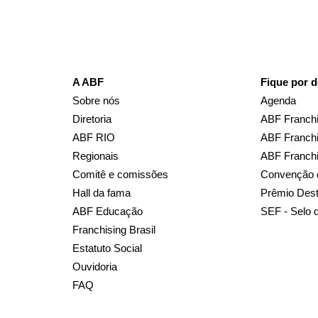
A ABF
Fique por d
Sobre nós
Agenda
Diretoria
ABF Franchi
ABF RIO
ABF Franchi
Regionais
ABF Franch
Comitê e comissões
Convenção 
Hall da fama
Prêmio Des
ABF Educação
SEF - Selo 
Franchising Brasil
Estatuto Social
Ouvidoria
FAQ