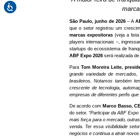
marcas
São Paulo, junho de 2026
– A
A
que o setor registrou um cresci
marcas expositoras
(veja a list
players internacionais –, ingres
startups do ecossistema de franq
ABF Expo 2026
será realizada de
Para
Tom Moreira Leite, presi
grande variedade de mercados, 
brasileiros. Notamos também te
crescente de tecnologia, automa
empresas de diferentes perfis que 
De acordo com
Marco Basso, CE
do setor.
“Participar da ABF Exp
mais força para o mercado, outra
venda. Ter essa visibilidade seto
negócios e continua a atrair novos