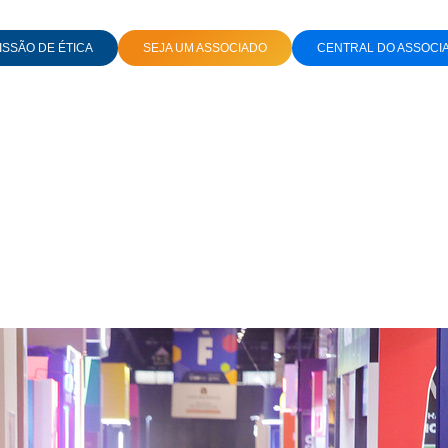
SSÃO DE ÉTICA
SEJA UM ASSOCIADO
CENTRAL DO ASSOCI
DADE, ESTÉTICA ÍNTIMA E IA
marcas na Expo enfoc
dade, estética íntima e 