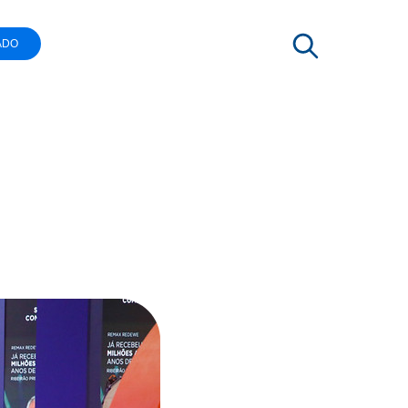
ADO
am a 3ª
IA