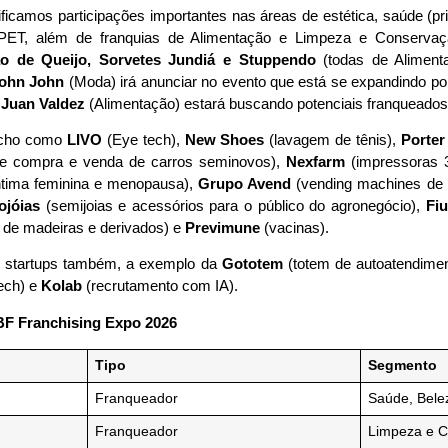
ificamos participações importantes nas áreas de estética, saúde (p
o PET, além de franquias de Alimentação e Limpeza e Conserva
o de Queijo, Sorvetes Jundiá e Stuppendo
(todas de Aliment
ohn John
(Moda) irá anunciar no evento que está se expandindo po
a
Juan Valdez
(Alimentação) estará buscando potenciais franqueados n
icho como
LIVO
(Eye tech),
New Shoes
(lavagem de tênis),
Porter
de compra e venda de carros seminovos),
Nexfarm
(impressoras
ntima feminina e menopausa),
Grupo Avend
(vending machines de 
ojóias
(semijoias e acessórios para o público do agronegócio),
Fi
 de madeiras e derivados) e
Previmune
(vacinas).
e startups também, a exemplo da
Gototem
(totem de autoatendime
tech) e
Kolab
(recrutamento com IA).
BF Franchising Expo 2026
Tipo
Segmento
Franqueador
Saúde, Bele
Franqueador
Limpeza e 