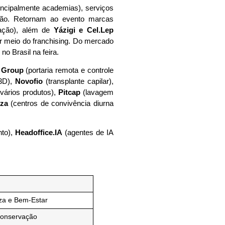
rincipalmente academias), serviços
ção. Retornam ao evento marcas
ação), além de
Yázigi e Cel.Lep
r meio do franchising. Do mercado
o Brasil na feira.
 Group
(portaria remota e controle
 3D),
Novofio
(transplante capilar),
vários produtos),
Pitcap
(lavagem
uza
(centros de convivência diurna
nto),
Headoffice.IA
(agentes de IA
za e Bem-Estar
Conservação