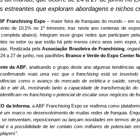
 estreantes que exploram abordagens e nichos cr
BF Franchising Expo
– maior feira de franquias do mundo – em 
mento de 10,1% no 1º trimestre, traz neste ano centenas de expo
a completa abaixo). Integram esse grupo redes que participam pela 
santes no setor ou que estão há pelo menos cinco anos sem expor
uias. Realizada pela
Associação Brasileira de Franchising
, organ
 24 a 27 de junho, nos pavilhões
Branco e Verde do Expo Center N
dente da ABF
, analisando o grupo deste ano algumas tendências 
confirmando mais uma vez que o franchising está se inserindo
ndências como o avanço do mercado de estética e saúde, serviç
ção e até IA, mostrando tanto a capacidade de transformação do s
identificam no franchising o potencial de escalar seus negócios de f
O da Informa
, a ABF Franchising Expo se reafirma como platafor
o é um marco no desenvolvimento de muitas redes de franquia. En
s se reinventam, reposicionam ou lançam novidades em termos de pr
rial e a possibilidade de ter contato com milhares de potenciais 
 players”
.