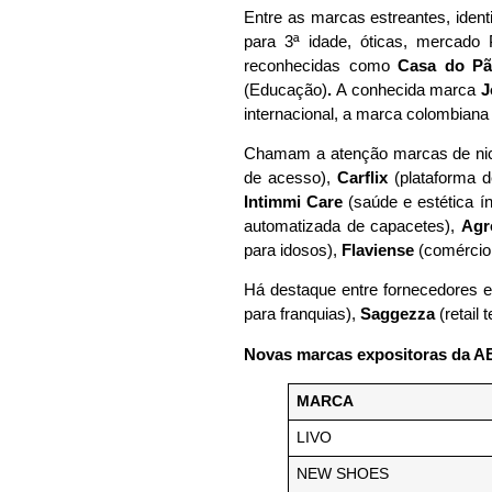
Entre as marcas estreantes, ident
para 3ª idade, óticas, mercad
reconhecidas como
Casa do Pã
(Educação)
.
A conhecida marca
J
internacional, a marca colombian
Chamam a atenção marcas de n
de acesso),
Carflix
(plataforma 
Intimmi Care
(saúde e estética í
automatizada de capacetes),
Agr
para idosos),
Flaviense
(comércio
Há destaque entre fornecedores 
para franquias),
Saggezza
(retail 
Novas marcas expositoras da A
MARCA
LIVO
NEW SHOES