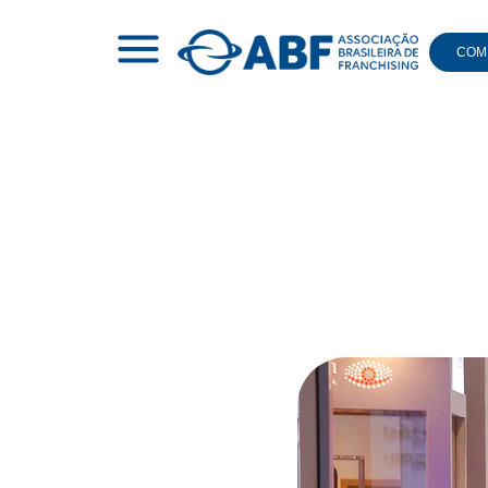
COMI
|
RELEASE
|
NOVAS MARCAS NA EXPO ENFOCAM A 3ª I
Novas 
i