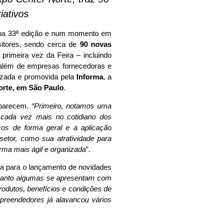
iativos
sua 33ª edição e num momento em
sitores, sendo cerca de
90 novas
primeira vez da Feira – incluindo
, além de empresas fornecedoras e
izada e promovida pela
Informa
, a
orte, em São Paulo
.
aparecem.
“Primeiro, notamos uma
 cada vez mais no cotidiano dos
os de forma geral e a aplicação
etor, como sua atratividade para
orma mais ágil e organizada
”.
ma para o lançamento de novidades
quanto algumas se apresentam com
odutos, benefícios e condições de
empreendedores já alavancou vários