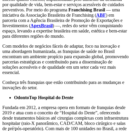
por qualidade de vida, bem-estar e serviços acessíveis de cuidados
preventivos. Por meio do programa
Franchising Brasil
— uma
iniciativa da Associação Brasileira de Franchising (
ABF
) em
parceria com a Agência Brasileira de Promoção de Exportações e
Investimentos (
ApexBrasil
) —, redes do setor vêm conquistando
espaço, levando a expertise brasileira em saúde, estética e bem-estar
para diferentes regiões do mundo.
Com modelos de negócios fáceis de adaptar, foco na inovação e
uma abordagem humanizada, as franquias de saúde no Brasil
encontram um ambiente propício para expansão global, promovendo
parcerias estratégicas e contribuindo para a disseminação de
soluções acessíveis e de qualidade em um setor cada vez mais
essencial.
Conheça três franquias que estão contribuindo para as mudanças e
inovações do setor.
OdontoTop Hospital do Dente
Fundada em 2012, a
empresa
opera em formato de franquias desde
2019 e atua com o conceito de “Hospital do Dente”, oferecendo
desde
tratamentos básicos
até
cirurgias complexas com infraestrutura
hospitalar (raio‑X panorâmico, CAD/CAM, bloco cirúrgico e salas
de pré/pós‑operatório). Com mais de 100 unidades no Brasil, a rede