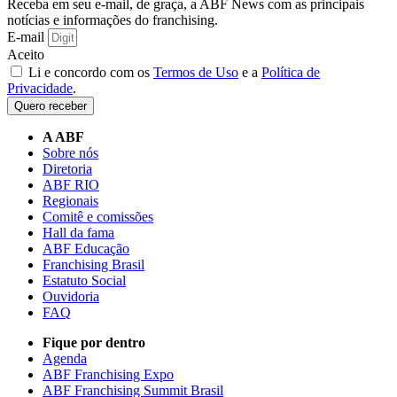
Receba em seu e-mail, de graça, a ABF News com as principais
notícias e informações do franchising.
E-mail
Aceito
Li e concordo com os
Termos de Uso
e a
Política de
Privacidade
.
Quero receber
A ABF
Sobre nós
Diretoria
ABF RIO
Regionais
Comitê e comissões
Hall da fama
ABF Educação
Franchising Brasil
Estatuto Social
Ouvidoria
FAQ
Fique por dentro
Agenda
ABF Franchising Expo
ABF Franchising Summit Brasil