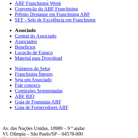
ABF Franchising Week
Convenção do ABF Franchising
Prêmio Destaque em Franchising ABF
SEF - Selo de Excelência em Franchising
Associado
Central do Associado
Associados
Beneficios
Locação de Espaço
Material para Download
Números do Setor
Franchising Íntegro
Seja um Associado
Fale conosco
Comissões Segmentadas
ABF RIO
Guia de Franquias ABF
Guia de Fornecedores ABF
Av. das Nações Unidas, 10989 – 9 º andar
Vl. Olímpia – São Paulo/SP – 04578-000