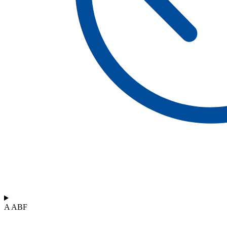
A ABF