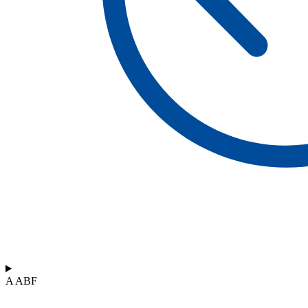
A ABF