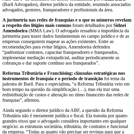
(Baril Advogados), diretor jurídico da entidade, reunindo associados
advogados, gestores, franqueadores e profissionais da área.
A jurimetria nas redes de franquias e o que os números revelam
a respeito dos litígios mais comuns
foram detalhados por
Sidnei
Amendoeira
(MMA Law). O advogado ressaltou a importância da
jurimetria para trazer dados fundamentais no campo jurídico e de as
empresas conseguirem mapear as ações existentes. Entre as
recomendações para evitar litígios, Amendoeira defendeu
“padronizar contratos, capacitar franqueadores e franqueados,
implementar mediação extrajudicial, auditar periodicamente as
cobranças e dar suporte contínuo aos franqueados”.
Reforma Tributária e Franchising: cláusulas estratégicas nos
instrumentos de franquia e o período de transição
foi tema da
palestra de Baril. Para o especialista, “a Reforma Tributária veio em
bom tempo na questão da simplificação (…), mas ela traz uma
redistribuição de custos e alteração no ritmo financeiro das redes de
franquias”, afirmou.
Ainda segundo o diretor jurídico da ABF, a questão da Reforma
Tributária não é meramente jurídica e fiscal. Ela transita por quatro
grandes eixos que o advogado considera importantes em qualquer
negócio: as estruturas societária, tributária, de contratos e funcional
da empresa. “Todas as quatro vão precisar ser revistas para que a