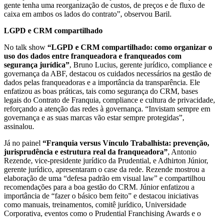
gente tenha uma reorganização de custos, de preços e de fluxo de
caixa em ambos os lados do contrato”, observou Baril.
LGPD e CRM compartilhado
No talk show
“LGPD e CRM compartilhado: como organizar o
uso dos dados entre franqueadora e franqueados com
segurança jurídica”
, Bruno Lucius, gerente jurídico, compliance e
governança da ABF, destacou os cuidados necessários na gestão de
dados pelas franqueadoras e a importância da transparência. Ele
enfatizou as boas práticas, tais como segurança do CRM, bases
legais do Contrato de Franquia, compliance e cultura de privacidade,
reforçando a atenção das redes à governança. “Invistam sempre em
governança e as suas marcas vão estar sempre protegidas”,
assinalou.
Já no painel
“Franquia versus Vínculo Trabalhista: prevenção,
jurisprudência e estrutura real da franqueadora”
, Antonio
Rezende, vice-presidente jurídico da Prudential, e Adhirton Júnior,
gerente jurídico, apresentaram o case da rede. Rezende mostrou a
elaboração de uma “defesa padrão em visual law” e compartilhou
recomendações para a boa gestão do CRM. Júnior enfatizou a
importância de “fazer o básico bem feito” e destacou iniciativas
como manuais, treinamentos, comitê jurídico, Universidade
Corporativa, eventos como o Prudential Franchising Awards e o