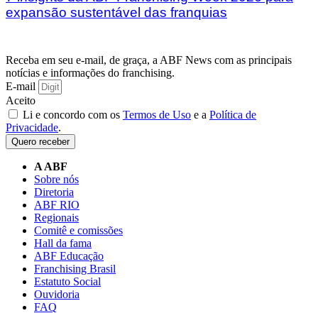
expansão sustentável das franquias
Receba em seu e-mail, de graça, a ABF News com as principais
notícias e informações do franchising.
E-mail
Aceito
Li e concordo com os
Termos de Uso
e a
Política de
Privacidade
.
Quero receber
A ABF
Sobre nós
Diretoria
ABF RIO
Regionais
Comitê e comissões
Hall da fama
ABF Educação
Franchising Brasil
Estatuto Social
Ouvidoria
FAQ