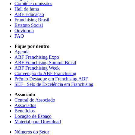
Comitê e comissões
Hall da fama
ABF Educação
Franchising Brasil
Estatuto Social
Ouvidoria
FAQ
Fique por dentro
Agenda
ABF Franchising Expo
ABF Franchising Summit Brasil
ABF Franchising Week
Convenção do ABF Franchising
Prêmio Destaque em Franchising ABF
SEF - Selo de Excelência em Franchising
Associado
Central do Associado
Associados
Beneficios
Locação de Espaço
Material para Download
Números do Setor