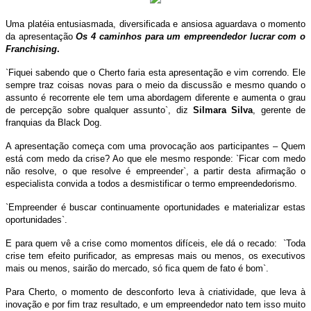
Uma platéia entusiasmada, diversificada e ansiosa aguardava o momento
da apresentação
Os 4 caminhos para um empreendedor lucrar com o
Franchising
.
`Fiquei sabendo que o Cherto faria esta apresentação e vim correndo. Ele
sempre traz coisas novas para o meio da discussão e mesmo quando o
assunto é recorrente ele tem uma abordagem diferente e aumenta o grau
de percepção sobre qualquer assunto`, diz
Silmara Silva
, gerente de
franquias da Black Dog.
A apresentação começa com uma provocação aos participantes – Quem
está com medo da crise? Ao que ele mesmo responde: `Ficar com medo
não resolve, o que resolve é empreender`, a partir desta afirmação o
especialista convida a todos a desmistificar o termo empreendedorismo.
`Empreender é buscar continuamente oportunidades e materializar estas
oportunidades`.
E para quem vê a crise como momentos difíceis, ele dá o recado: `Toda
crise tem efeito purificador, as empresas mais ou menos, os executivos
mais ou menos, sairão do mercado, só fica quem de fato é bom`.
Para Cherto, o momento de desconforto leva à criatividade, que leva à
inovação e por fim traz resultado, e um empreendedor nato tem isso muito