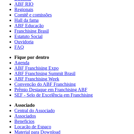
ABF RIO
Regionais
Comitê e comissões
Hall da fama
ABF Educação
Franchising Brasil
Estatuto Social
Ouvidoria
FAQ
Fique por dentro
Agenda
ABF Franchising Expo
ABF Franchising Summit Brasil
ABF Franchising Week
Convenção do ABF Franchising
Prêmio Destaque em Franchising ABF
SEF - Selo de Excelência em Franchising
Associado
Central do Associado
Associados
Beneficios
Locação de Espaço
Material para Download